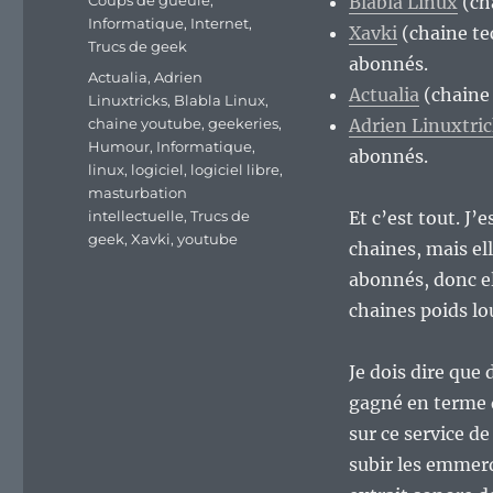
Coups de gueule
,
Blabla Linux
(ch
Informatique
,
Internet
,
Xavki
(chaine te
Trucs de geek
abonnés.
Étiquettes
Actualia
,
Adrien
Actualia
(chaine 
Linuxtricks
,
Blabla Linux
,
chaine youtube
,
geekeries
,
Adrien Linuxtri
Humour
,
Informatique
,
abonnés.
linux
,
logiciel
,
logiciel libre
,
masturbation
intellectuelle
,
Trucs de
Et c’est tout. J’
geek
,
Xavki
,
youtube
chaines, mais el
abonnés, donc el
chaines poids lo
Je dois dire que
gagné en terme d
sur ce service de
subir les emmer