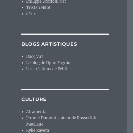
Philippe.Scoffoni.Net
Tristan Nitot
uTux
BLOGS ARTISTIQUES
Dacq'Art
Le blog de Djimi Fagniot
Les créations de Péhä.
CULTURE
Atramenta
Jérome Dumont, auteur de Rossetti &
MacLane
Kylie Ravera