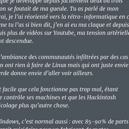
ue je développe depuis facilement deux ou trois
 on se foutait de ma gueule. Tu as parlé de mon
vrai, je l’ai réorienté vers la rétro-informatique en 
tu l’as si bien dit, j’en ai eu ma claque et depuis
is plus de vidéos sur Youtube, ma tension artériell
nt descendue.
e l’ambiance des communautés infiltrées par des cas
n ont rien à faire de Linux mais qui ont juste envie
rde donne envie d’aller voir ailleurs.
 facile que cela fonctionne pas trop mal, étant
 contrôle ses machines et que les Hackintosh
icolage plus qu’autre chose.
ndows, c’est normal aussi : avec 85-90% de parts