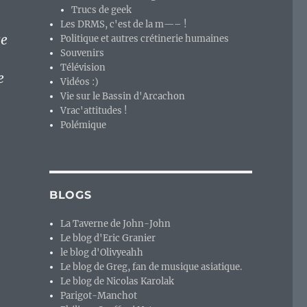
Trucs de geek
Les DRMS, c'est de la m—– !
ce
Politique et autres crétinerie humaines
Souvenirs
Télévision
e
Vidéos :)
Vie sur le Bassin d'Arcachon
Vrac'attitudes !
Polémique
BLOGS
La Taverne de John-John
Le blog d'Eric Granier
le blog d'Olivyeahh
Le blog de Greg, fan de musique asiatique.
Le blog de Nicolas Karolak
Parigot-Manchot