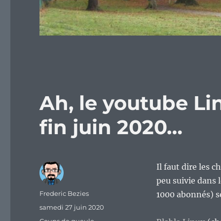
Ah, le youtube L
fin juin 2020…
Il faut dire les 
peu suivie dans
Auteur
Frederic Bezies
1000 abonnés) se
Publié
samedi 27 juin 2020
le
Catégories