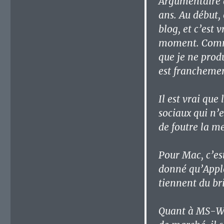
Argumentaire q
ans. Au début,
blog, et c’est 
moment. Comme 
que je ne produ
est francheme
Il est vrai qu
sociaux qui n’e
de foutre la me
Pour Mac, c’est
donné qu’Apple
tiennent du br
Quant à MS-Wi