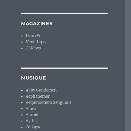
MAGAZINES
LinuxFr
Next-Inpact
OSNews
MUSIQUE
Abby Gundersen
Aephanemer
Aequinoctium Sanguinis
Alnea
Alwaid
Aythis
Collapse