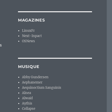
MAGAZINES
LinuxFr
Next-Inpact
OSNews
s
MUSIQUE
Abby Gundersen
Aephanemer
Aequinoctium Sanguinis
Alnea
Alwaid
Aythis
Collapse