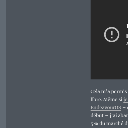
Cela m’a permis 
libre. Même si
je
EndeavourOS
– q
début – j’ai aban
5% du marché du