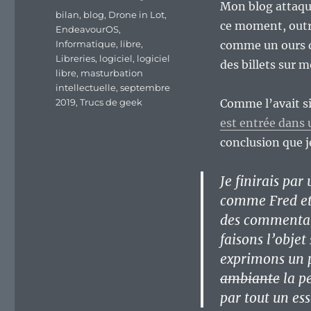
Mon blog attaque
Étiquettes
bilan
,
blog
,
Drone in Lot
,
ce moment, outre 
EndeavourOS
,
Informatique
,
libre
,
comme un ours da
Libreries
,
logiciel
,
logiciel
des billets sur 
libre
,
masturbation
intellectuelle
,
septembre
2019
,
Trucs de geek
Comme l’avait si
est entrée dans 
conclusion que je
Je finirais par
comme Fred et q
des commentair
faisons l’obje
exprimons un p
ambiante
la p
par tout un es