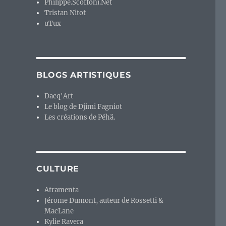
Philippe.Scoffoni.Net
Tristan Nitot
uTux
BLOGS ARTISTIQUES
Dacq'Art
Le blog de Djimi Fagniot
Les créations de Péhä.
CULTURE
Atramenta
Jérome Dumont, auteur de Rossetti &
MacLane
Kylie Ravera