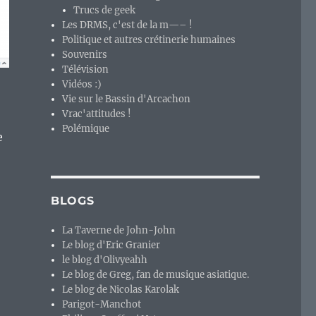
Trucs de geek
Les DRMS, c'est de la m—– !
Politique et autres crétinerie humaines
Souvenirs
Télévision
Vidéos :)
Vie sur le Bassin d'Arcachon
Vrac'attitudes !
Polémique
e
BLOGS
La Taverne de John-John
Le blog d'Eric Granier
le blog d'Olivyeahh
Le blog de Greg, fan de musique asiatique.
Le blog de Nicolas Karolak
Parigot-Manchot