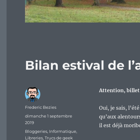
Bilan estival de l
Attention, billet
Auteur
Frederic Bezies
Oui, je sais, l’
Publié
dimanche 1 septembre
qu’aux alentours
le
2019
il est déjà mori
Catégories
Bloggeries
,
Informatique
,
Libreries
,
Trucs de geek