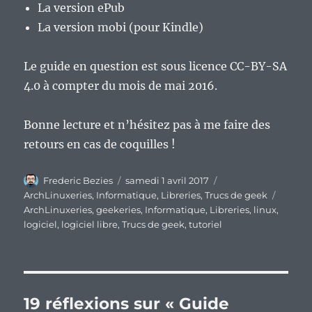
La version ePub
La version mobi (pour Kindle)
Le guide en question est sous licence CC-BY-SA
4.0 à compter du mois de mai 2016.
Bonne lecture et n’hésitez pas à me faire des
retours en cas de coquilles !
Auteur
Publié
Catégories
Frederic Bezies
samedi 1 avril 2017
le
Étique
ArchLinuxeries
,
Informatique
,
Libreries
,
Trucs de geek
ArchLinuxeries
,
geekeries
,
Informatique
,
Libreries
,
linux
,
logiciel
,
logiciel libre
,
Trucs de geek
,
tutoriel
19 réflexions sur « Guide