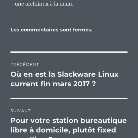
une archlinux à la main.
Les commentaires sont fermés.
Navigation
PRÉCÉDENT
de
Où en est la Slackware Linux
Publication
précédente :
current fin mars 2017 ?
l’article
SUIVANT
Pour votre station bureautique
Publication
suivante :
libre à domicile, plutôt fixed