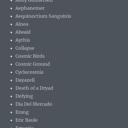
Abby Gundersen
Aephanemer
Aequinoctium Sanguinis
Alnea
Alwaid
Aythis
Collapse
Cosmic Birds
Cosmic Ground
Cyclocosmia
Dayazell
Death of a Dryad
Defying
Dia Del Mercado
Erang
Eric Baule