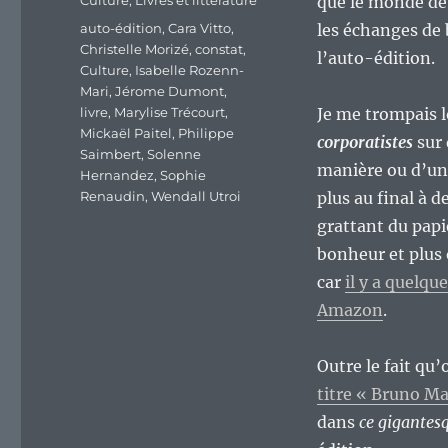
Culture
,
Livres et littérature
que le monde de 
Étiquettes
auto-édition
,
Cara Vitto
,
les échanges de
Christelle Morizé
,
constat
,
l’auto-édition.
Culture
,
Isabelle Rozenn-
Mari
,
Jérome Dumont
,
livre
,
Marylise Trécourt
,
Je me trompais 
Mickaël Paitel
,
Philippe
corporatistes
sur 
Saimbert
,
Solenne
manière ou d’un
Hernandez
,
Sophie
Renaudin
,
Wendall Utroi
plus au final à d
grattant du papi
bonheur et plus 
car
il y a quelq
Amazon
.
Outre le fait qu
titre « Bruno M
dans
ce gigantesq