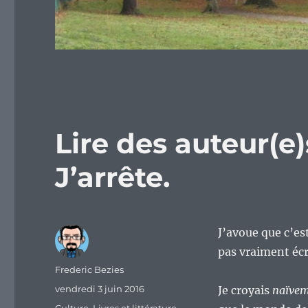
Lire des auteur(e)
J’arrête.
J’avoue que c’est
pas vraiment écr
Auteur
Frederic Bezies
Publié
vendredi 3 juin 2016
Je croyais
naïve
le
Catégories