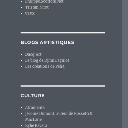
Philippe.Scoffoni.Net
Tristan Nitot
uTux
BLOGS ARTISTIQUES
Dacq'Art
Le blog de Djimi Fagniot
Les créations de Péhä.
CULTURE
Atramenta
Jérome Dumont, auteur de Rossetti &
MacLane
Kylie Ravera