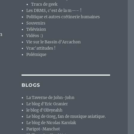
Trucs de geek
Les DRMS, c'est de la m—– !
Politique et autres crétinerie humaines
Souvenirs
Télévision
n
Vidéos :)
Vie sur le Bassin d'Arcachon
Vrac'attitudes !
Polémique
BLOGS
La Taverne de John-John
Le blog d'Eric Granier
le blog d'Olivyeahh
Le blog de Greg, fan de musique asiatique.
Le blog de Nicolas Karolak
Parigot-Manchot