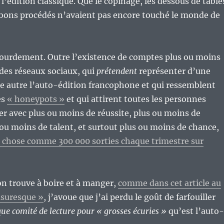
l’édition classique. Que le copinage, les dessous de table
 bons procédés n’avaient pas encore touché le monde de
lourdement. Outre l’existence de comptes plus ou moins
des réseaux sociaux, qui
prétendent
représenter d’une
e autre l’auto-édition francophone et qui ressemblent
es
« honeypots »
et qui attirent toutes les personnes
er avec plus ou moins de réussite, plus ou moins de
ou moins de talent, et surtout plus ou moins de chance,
ue chose comme 300 000 sorties chaque trimestre sur
’on trouve à boire et à manger,
comme dans cet article au
asuresque »
, j’avoue que j’ai perdu le goût de farfouiller
ue comité de lecture pour « grosses écuries »
qu’est l’auto-