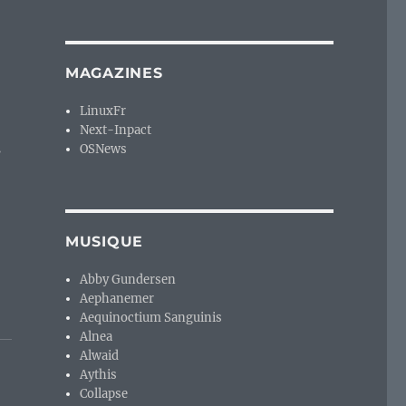
MAGAZINES
LinuxFr
Next-Inpact
s
OSNews
MUSIQUE
Abby Gundersen
Aephanemer
Aequinoctium Sanguinis
Alnea
Alwaid
Aythis
Collapse