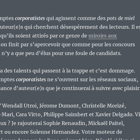
omptes
corporatistes
qui agissent comme des
pots de miel
 auteur(e)s qui cherchent désespérement des lecteurs. Il e
u’ils soient attirés par ce genre de
miroirs aux
on finit par s’apercevoir que comme pour les concours
l n’y a que peu d’élus pour une foule de candidats.
y a des talents qui passent à la trappe et c’est dommage.
omptes
corporatistes
ne s’ouvrent sur les réseaux sociaux,
sance d’auteur(e)s que je continuerai à suivre avec plaisir
 ? Wendall Utroi, Jérome Dumont, Christelle Morizé,
Mari, Cara Vitto, Philippe Saimbert et Xavier Delgado. V
aux ? Je rajouterai Sophie Renaudin, Mickaël Paitel,
rt ou encore Solenne Hernandez. Votre moteur de