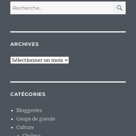
RE
Recherche
pour :
ARCHIVES
Archives
CATÉGORIES
Bloggeries
Coups de gueule
Culture
Cinéma