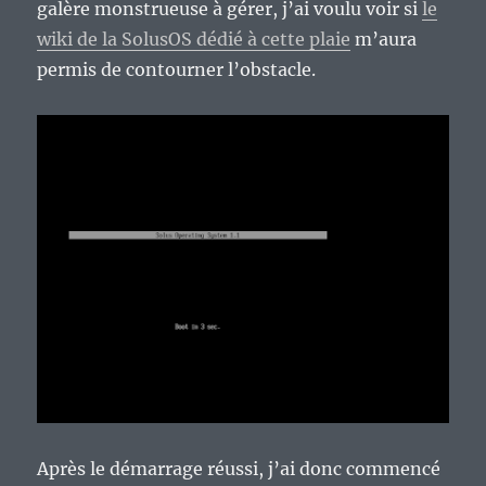
galère monstrueuse à gérer, j’ai voulu voir si
le
wiki de la SolusOS dédié à cette plaie
m’aura
permis de contourner l’obstacle.
Après le démarrage réussi, j’ai donc commencé