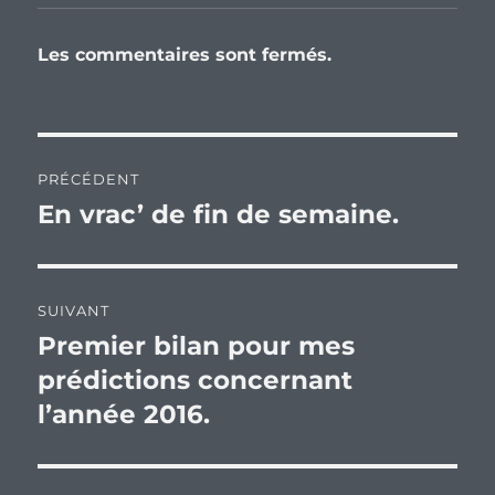
Les commentaires sont fermés.
Navigation
PRÉCÉDENT
de
En vrac’ de fin de semaine.
Publication
précédente :
l’article
SUIVANT
Premier bilan pour mes
Publication
suivante :
prédictions concernant
l’année 2016.