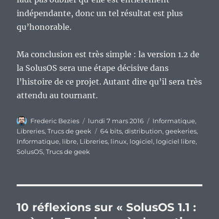
indépendante, donc un tel résultat est plus
qu’honorable.
Ma conclusion est très simple : la version 1.2 de
la SolusOS sera une étape décisive dans
l’histoire de ce projet. Autant dire qu’il sera très
attendu au tournant.
Auteur
Publié
Catégories
Frederic Bezies
lundi 7 mars 2016
Informatique
,
le
Étiquettes
Libreries
,
Trucs de geek
64 bits
,
distribution
,
geekeries
,
Informatique
,
libre
,
Libreries
,
linux
,
logiciel
,
logiciel libre
,
SolusOS
,
Trucs de geek
10 réflexions sur « SolusOS 1.1 :