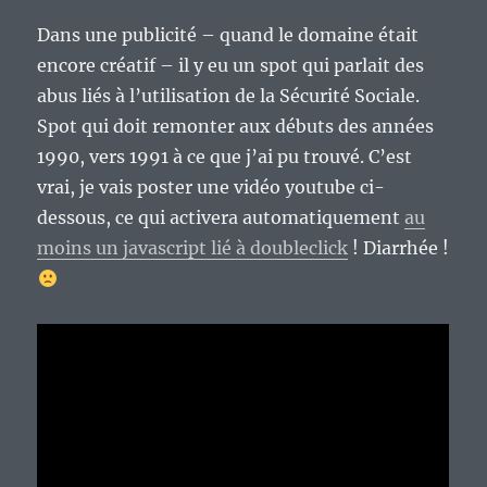
Dans une publicité – quand le domaine était
encore créatif – il y eu un spot qui parlait des
abus liés à l’utilisation de la Sécurité Sociale.
Spot qui doit remonter aux débuts des années
1990, vers 1991 à ce que j’ai pu trouvé. C’est
vrai, je vais poster une vidéo youtube ci-
dessous, ce qui activera automatiquement
au
moins un javascript lié à doubleclick
! Diarrhée !