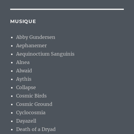
MUSIQUE
Abby Gundersen
Aephanemer
Aequinoctium Sanguinis
Alnea
Alwaid
Aythis
Collapse
Cosmic Birds
Cosmic Ground
Cyclocosmia
Dayazell
Death of a Dryad