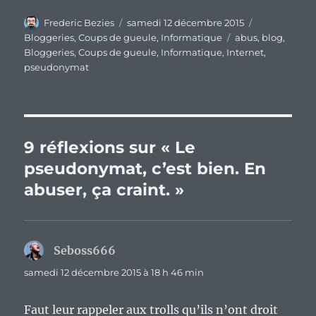
Auteur
Publié
Catégories
Frederic Bezies
samedi 12 décembre 2015
le
Étiquettes
Bloggeries
,
Coups de gueule
,
Informatique
abus
,
blog
,
Bloggeries
,
Coups de gueule
,
Informatique
,
Internet
,
pseudonymat
9 réflexions sur « Le
pseudonymat, c’est bien. En
abuser, ça craint. »
Seboss666
dit :
samedi 12 décembre 2015 à 18 h 46 min
Faut leur rappeler aux trolls qu’ils n’ont droit