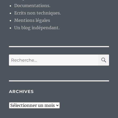
Documentations.
Ecrits non techniques.
Mentions légales
Un blog indépendant.
RE
Recherche
pour :
ARCHIVES
Archives