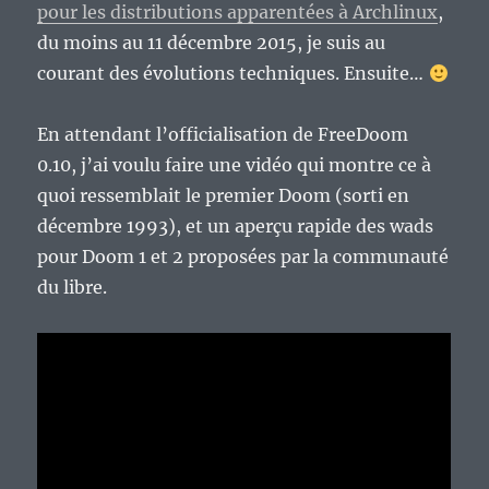
pour les distributions apparentées à Archlinux
,
du moins au 11 décembre 2015, je suis au
courant des évolutions techniques. Ensuite…
En attendant l’officialisation de FreeDoom
0.10, j’ai voulu faire une vidéo qui montre ce à
quoi ressemblait le premier Doom (sorti en
décembre 1993), et un aperçu rapide des wads
pour Doom 1 et 2 proposées par la communauté
du libre.