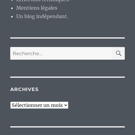
Mentions légales
Un blog indépendant.
RE
Recherche
pour :
ARCHIVES
Archives