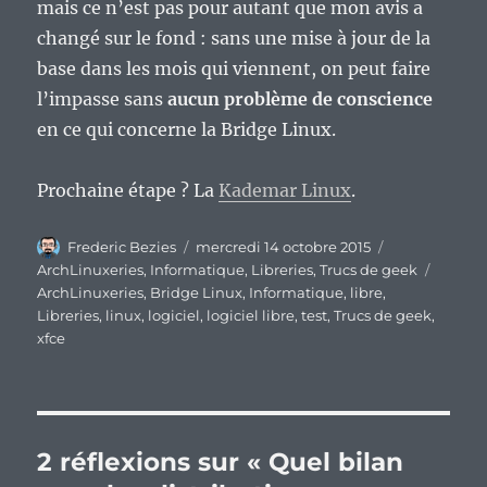
mais ce n’est pas pour autant que mon avis a
changé sur le fond : sans une mise à jour de la
base dans les mois qui viennent, on peut faire
l’impasse sans
aucun problème de conscience
en ce qui concerne la Bridge Linux.
Prochaine étape ? La
Kademar Linux
.
Auteur
Publié
Catégories
Frederic Bezies
mercredi 14 octobre 2015
le
Étique
ArchLinuxeries
,
Informatique
,
Libreries
,
Trucs de geek
ArchLinuxeries
,
Bridge Linux
,
Informatique
,
libre
,
Libreries
,
linux
,
logiciel
,
logiciel libre
,
test
,
Trucs de geek
,
xfce
2 réflexions sur « Quel bilan