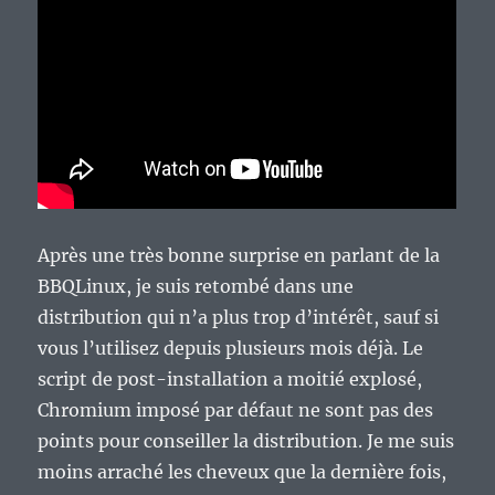
Après une très bonne surprise en parlant de la
BBQLinux, je suis retombé dans une
distribution qui n’a plus trop d’intérêt, sauf si
vous l’utilisez depuis plusieurs mois déjà. Le
script de post-installation a moitié explosé,
Chromium imposé par défaut ne sont pas des
points pour conseiller la distribution. Je me suis
moins arraché les cheveux que la dernière fois,