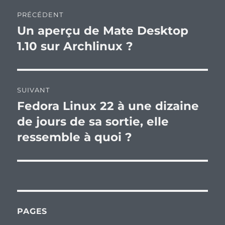
Navigation
PRÉCÉDENT
de
Un aperçu de Mate Desktop
Publication
précédente :
1.10 sur Archlinux ?
l’article
SUIVANT
Fedora Linux 22 à une dizaine
Publication
suivante :
de jours de sa sortie, elle
ressemble à quoi ?
PAGES