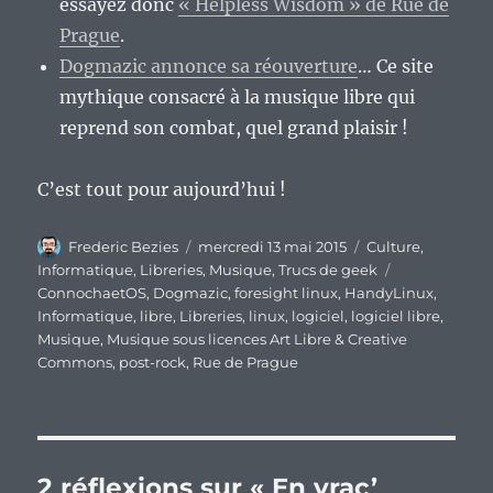
essayez donc
« Helpless Wisdom » de Rue de
Prague
.
Dogmazic annonce sa réouverture
… Ce site
mythique consacré à la musique libre qui
reprend son combat, quel grand plaisir !
C’est tout pour aujourd’hui !
Auteur
Publié
Catégories
Frederic Bezies
mercredi 13 mai 2015
Culture
,
le
Étiquettes
Informatique
,
Libreries
,
Musique
,
Trucs de geek
ConnochaetOS
,
Dogmazic
,
foresight linux
,
HandyLinux
,
Informatique
,
libre
,
Libreries
,
linux
,
logiciel
,
logiciel libre
,
Musique
,
Musique sous licences Art Libre & Creative
Commons
,
post-rock
,
Rue de Prague
2 réflexions sur « En vrac’