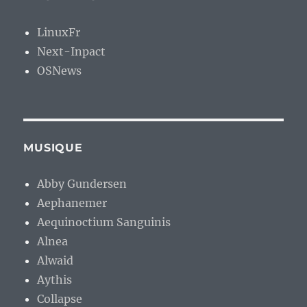
LinuxFr
Next-Inpact
OSNews
MUSIQUE
Abby Gundersen
Aephanemer
Aequinoctium Sanguinis
Alnea
Alwaid
Aythis
Collapse