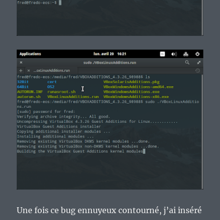
Une fois ce bug ennuyeux contourné, j’ai inséré