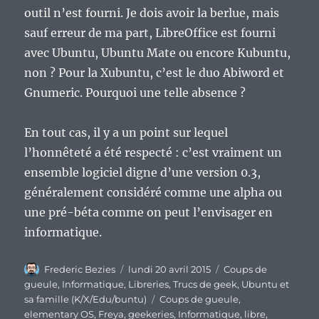
outil n’est fourni. Je dois avoir la berlue, mais
sauf erreur de ma part, LibreOffice est fourni
avec Ubuntu, Ubuntu Mate ou encore Kubuntu,
non ? Pour la Xubuntu, c’est le duo Abiword et
Gnumeric. Pourquoi une telle absence ?
En tout cas, il y a un point sur lequel
l’honnêteté a été respecté : c’est vraiment un
ensemble logiciel digne d’une version 0.3,
généralement considéré comme une alpha ou
une pré-béta comme on peut l’envisager en
informatique.
Auteur
Publié
Catégories
Frederic Bezies
lundi 20 avril 2015
Coups de
le
gueule
,
Informatique
,
Libreries
,
Trucs de geek
,
Ubuntu et
Étiquettes
sa famille (K/X/Edu/buntu)
Coups de gueule
,
elementary OS
,
Freya
,
geekeries
,
Informatique
,
libre
,