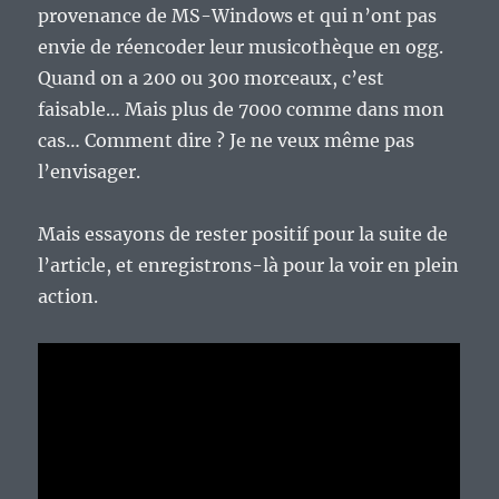
provenance de MS-Windows et qui n’ont pas
envie de réencoder leur musicothèque en ogg.
Quand on a 200 ou 300 morceaux, c’est
faisable… Mais plus de 7000 comme dans mon
cas… Comment dire ? Je ne veux même pas
l’envisager.
Mais essayons de rester positif pour la suite de
l’article, et enregistrons-là pour la voir en plein
action.