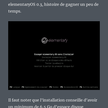
elementaryOS 0.3, histoire de gagner un peu de
temps.
Il faut noter que l’installation conseille d’avoir
un minimum de 6,5 Go d’espace disque