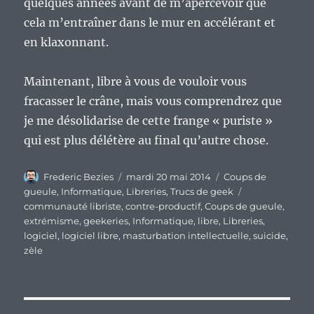
quelques années avant de m’apercevoir que
cela m’entraîner dans le mur en accélérant et
en klaxonnant.
Maintenant, libre à vous de vouloir vous
fracasser le crâne, mais vous comprendrez que
je me désolidarise de cette frange « puriste »
qui est plus délétère au final qu’autre chose.
Auteur
Publié
Catégories
Frederic Bezies
mardi 20 mai 2014
Coups de
le
Étiquettes
gueule
,
Informatique
,
Libreries
,
Trucs de geek
communauté libriste
,
contre-productif
,
Coups de gueule
,
extrémisme
,
geekeries
,
Informatique
,
libre
,
Libreries
,
logiciel
,
logiciel libre
,
masturbation intellectuelle
,
suicide
,
zèle