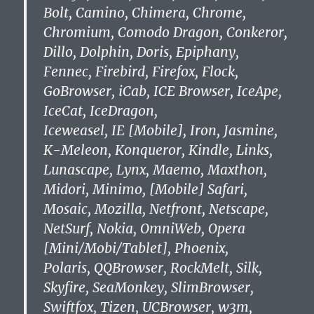
Bolt,
Camino
, Chimera, Chrome,
Chromium, Comodo Dragon,
Conkeror
,
Dillo, Dolphin, Doris, Epiphany,
Fennec, Firebird, Firefox, Flock,
GoBrowser, iCab, ICE Browser, IceApe,
IceCat
,
IceDragon
,
Iceweasel
, IE [Mobile], Iron, Jasmine,
K-Meleon
, Konqueror, Kindle, Links,
Lunascape, Lynx, Maemo, Maxthon,
Midori, Minimo, [Mobile] Safari,
Mosaic, Mozilla, Netfront, Netscape,
NetSurf, Nokia, OmniWeb, Opera
[Mini/Mobi/Tablet], Phoenix,
Polaris, QQBrowser, RockMelt, Silk,
Skyfire, SeaMonkey, SlimBrowser,
Swiftfox
, Tizen, UCBrowser, w3m,