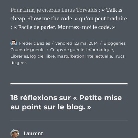
Pour finir, je citerais Linus Torvalds
: « Talk is
cheap. Show me the code. » qu’on peut traduire
: « Facile de parler. Montrez-moi le code. »
Auteur
Publié
Catégories
Frederic Bezies
vendredi 23 mai 2014
Bloggeries
,
le
Étiquettes
Coups de gueule
Coups de gueule
,
Informatique
,
Libreries
,
logiciel libre
,
masturbation intellectuelle
,
Trucs
de geek
18 réflexions sur « Petite mise
au point sur le blog. »
Laurent
dit :