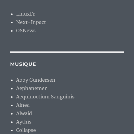
LinuxFr
Next-Inpact
OSNews
MUSIQUE
Abby Gundersen
Aephanemer
Aequinoctium Sanguinis
Alnea
Alwaid
Aythis
Collapse