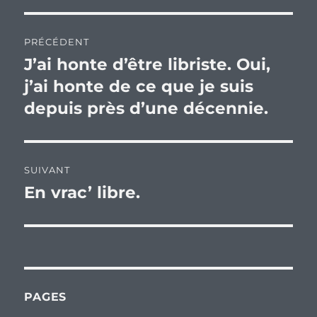
Navigation
PRÉCÉDENT
de
J’ai honte d’être libriste. Oui,
Publication
précédente :
j’ai honte de ce que je suis
l’article
depuis près d’une décennie.
SUIVANT
En vrac’ libre.
Publication
suivante :
PAGES