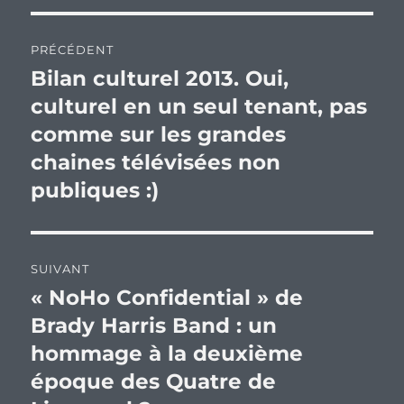
Navigation
PRÉCÉDENT
de
Bilan culturel 2013. Oui,
Publication
précédente :
culturel en un seul tenant, pas
l’article
comme sur les grandes
chaines télévisées non
publiques :)
SUIVANT
« NoHo Confidential » de
Publication
suivante :
Brady Harris Band : un
hommage à la deuxième
époque des Quatre de