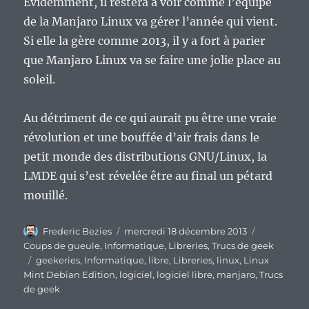
Evidemment, il restera à voir comme l’équipe
de la Manjaro Linux va gérer l’année qui vient.
Si elle la gère comme 2013, il y a fort à parier
que Manjaro Linux va se faire une jolie place au
soleil.
Au détriment de ce qui aurait pu être une vraie
révolution et une bouffée d’air frais dans le
petit monde des distributions GNU/Linux, la
LMDE qui s’est révelée être au final un pétard
mouillé.
Auteur
Publié
Catégories
Frederic Bezies
mercredi 18 décembre 2013
le
Coups de gueule
,
Informatique
,
Libreries
,
Trucs de geek
Étiquettes
geekeries
,
Informatique
,
libre
,
Libreries
,
linux
,
Linux
Mint Debian Edition
,
logiciel
,
logiciel libre
,
manjaro
,
Trucs
de geek