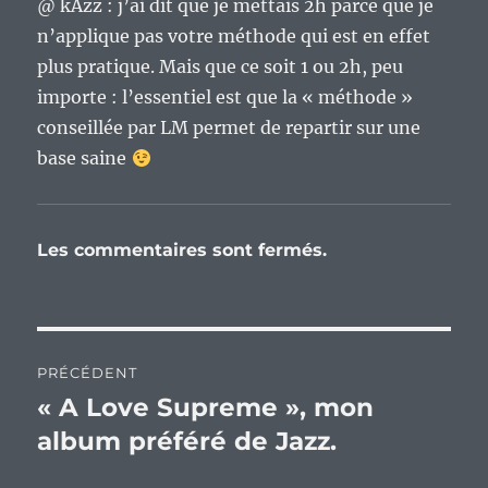
@ kAzz : j’ai dit que je mettais 2h parce que je
n’applique pas votre méthode qui est en effet
plus pratique. Mais que ce soit 1 ou 2h, peu
importe : l’essentiel est que la « méthode »
conseillée par LM permet de repartir sur une
base saine
Les commentaires sont fermés.
Navigation
PRÉCÉDENT
de
« A Love Supreme », mon
Publication
précédente :
album préféré de Jazz.
l’article