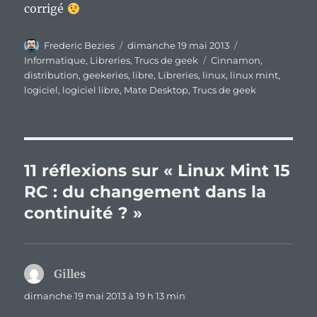
corrigé
Auteur
Publié
Catégories
Frederic Bezies
dimanche 19 mai 2013
le
Étiquettes
Informatique
,
Libreries
,
Trucs de geek
Cinnamon
,
distribution
,
geekeries
,
libre
,
Libreries
,
linux
,
linux mint
,
logiciel
,
logiciel libre
,
Mate Desktop
,
Trucs de geek
11 réflexions sur « Linux Mint 15
RC : du changement dans la
continuité ? »
Gilles
dit :
dimanche 19 mai 2013 à 19 h 13 min