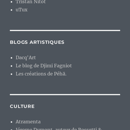
Tristan Nitot
uTux
BLOGS ARTISTIQUES
Dacq'Art
Le blog de Djimi Fagniot
Les créations de Péhä.
CULTURE
Atramenta
Jérome Dumont, auteur de Rossetti &