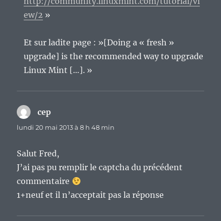
http://community.linuxmint.com/tutorial/vi
ew/2
»
Et sur ladite page : »[Doing a « fresh »
upgrade] is the recommended way to upgrade
Linux Mint […]. »
cep
dit :
lundi 20 mai 2013 à 8 h 48 min
Salut Fred,
J’ai pas pu remplir le captcha du précédent
commentaire
1+neuf et il n’acceptait pas la réponse