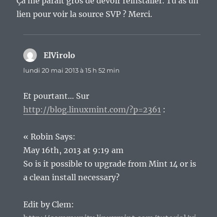
Çà me parait gros de devoir réinstaller. Tu as un
lien pour voir la source SVP ? Merci.
ElVirolo
dit :
lundi 20 mai 2013 à 15 h 52 min
Et pourtant… Sur
http://blog.linuxmint.com/?p=2361
:
« Robin Says:
May 16th, 2013 at 9:19 am
So is it possible to upgrade from Mint 14 or is
a clean install necessary?
Edit by Clem: