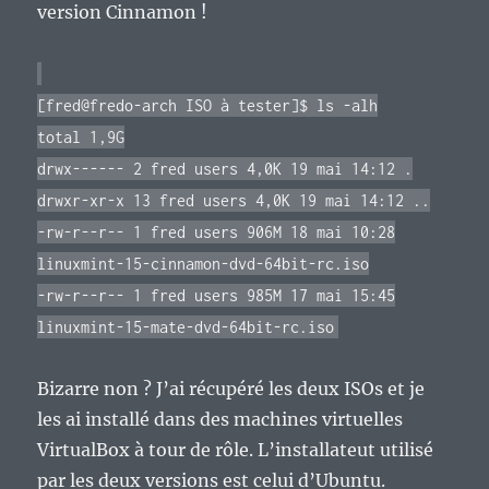
version Cinnamon !
[fred@fredo-arch ISO à tester]$ ls -alh
total 1,9G
drwx------ 2 fred users 4,0K 19 mai 14:12 .
drwxr-xr-x 13 fred users 4,0K 19 mai 14:12 ..
-rw-r--r-- 1 fred users 906M 18 mai 10:28
linuxmint-15-cinnamon-dvd-64bit-rc.iso
-rw-r--r-- 1 fred users 985M 17 mai 15:45
linuxmint-15-mate-dvd-64bit-rc.iso
Bizarre non ? J’ai récupéré les deux ISOs et je
les ai installé dans des machines virtuelles
VirtualBox à tour de rôle. L’installateut utilisé
par les deux versions est celui d’Ubuntu.