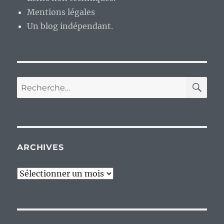
Mentions légales
Un blog indépendant.
RE
Recherche
pour :
ARCHIVES
Archives