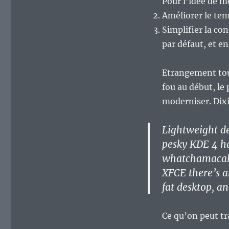
Pour l’idée de mé
Améliorer le te
Simplifier la co
par défaut, et e
Etrangement tout
fou au début, le 
moderniser. Dixit
Lightweight de
pesky KDE 4 ha
whatchamacall
XFCE there’s a
fat desktop, a
Ce qu’on peut tr