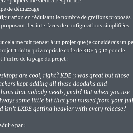
ta-paquets me vient à l’esprit ici ?
mps de démarrage
nfiguration en réduisant le nombre de greffons proposés
n proposant des interfaces de configurations simplifiées
 cela me fait penser à un projet que je considérais un p
projet Trinity qui a repris le code de KDE 3.5.10 pour le
 l’intro de la page du projet :
sktops are cool, right? KDE 3 was great but those
ckers kept adding all these doodahs and
ums that nobody needs, yeah? But when you use
lways some little bit that you missed from your ful
nd isn’t LXDE getting heavier with every release?
aduire par :