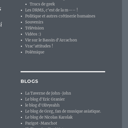
Trucs de geek
s
Les DRMS, c'est de la m—– !
Politique et autres crétinerie humaines
Souvenirs
i
Télévision
Vidéos :)
Vie sur le Bassin d'Arcachon
Vrac'attitudes !
Polémique
BLOGS
La Taverne de John-John
Le blog d'Eric Granier
le blog d'Olivyeahh
Le blog de Greg, fan de musique asiatique.
Le blog de Nicolas Karolak
Parigot-Manchot