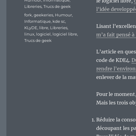
Humour
,
Informatique
,
le logiciel libre,
Libreries
,
Trucs de geek
l’idée developpé
Étiquettes
fork
,
geekeries
,
Humour
,
Informatique
,
kde sc
,
Lisant l’excelle
KLyDE
,
libre
,
Libreries
,
linux
,
logiciel
,
logiciel libre
,
m’a fait pensé à l
Trucs de geek
L’article en ques
code de KDE4.
D
rendre l’enviro
enlever de la ma
Pour le moment, 
Mais les trois ob
Réduire la cons
découpant les p