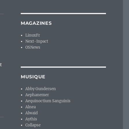
MAGAZINES
LinuxFr
Next-Inpact
OSNews
t
MUSIQUE
Abby Gundersen
Aephanemer
Aequinoctium Sanguinis
Alnea
Alwaid
Aythis
Collapse