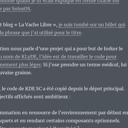
comme quand je m’étais expliqué en terme chatié sur
e par SolusOS
.
nt blog « La Vache Libre »,
je suis tombé sur un billet qui
a phrase que j’ai utilisé pour le titre
.
tion nous parle d’une projet qui a pour but de forker le
u nom de KLyDE, l’idée est de travailler le code pour
nnement plus léger
. Si j’ose prendre un terme
médical
, lui
uvaise graisse.
le code de KDE SC a été copié depuis le dépot principal.
jectifs affichés sont ambitieux :
ommation en ressource de l’environnement par défaut e
aquets et en rendant certains composants optionnels.