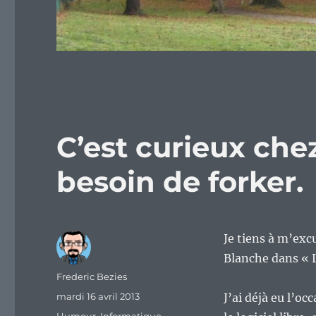
C’est curieux chez
besoin de forker.
Je tiens à m’exc
Blanche dans « 
Auteur
Frederic Bezies
Publié
mardi 16 avril 2013
J’ai déjà eu l’oc
le
Catégories