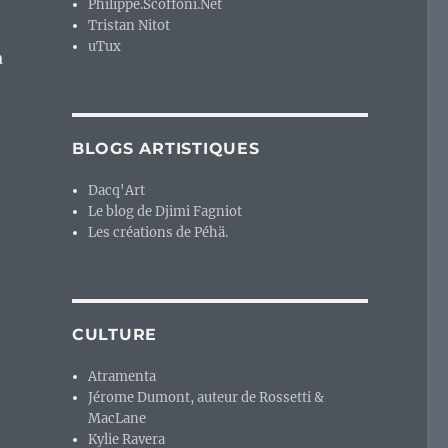
Philippe.Scoffoni.Net
Tristan Nitot
uTux
a
BLOGS ARTISTIQUES
Dacq'Art
Le blog de Djimi Fagniot
Les créations de Péhä.
CULTURE
Atramenta
Jérome Dumont, auteur de Rossetti &
MacLane
Kylie Ravera