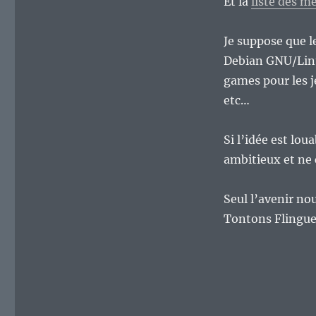
Et la
liste des m
Je suppose que l
Debian GNU/Linux
games pour les j
etc…
Si l’idée est lou
ambitieux et ne
Seul l’avenir nou
Tontons Flingue