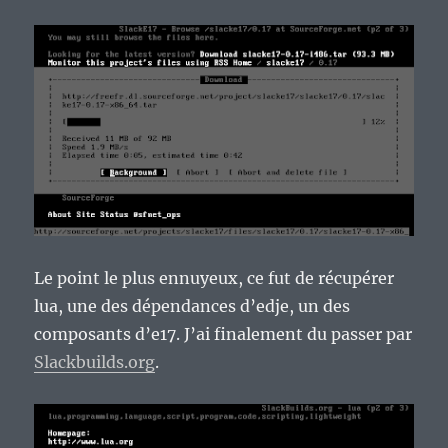
Le point le plus ennuyeux, ce fut de récupérer
lua, une des dépendances d’edje, un des
composants d’e17. J’ai finalement du passer par
Slackbuilds.org
.