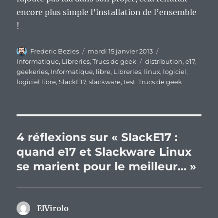
encore plus simple l’installation de l’ensemble
!
Auteur
Publié
Catégories
Frederic Bezies
mardi 15 janvier 2013
le
Étiquettes
Informatique
,
Libreries
,
Trucs de geek
distribution
,
e17
,
geekeries
,
Informatique
,
libre
,
Libreries
,
linux
,
logiciel
,
logiciel libre
,
SlackE17
,
slackware
,
test
,
Trucs de geek
4 réflexions sur « SlackE17 :
quand e17 et Slackware Linux
se marient pour le meilleur… »
ElVirolo
dit :