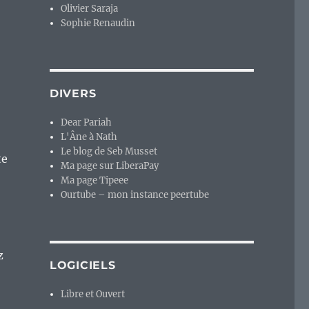
Olivier Saraja
Sophie Renaudin
DIVERS
Dear Pariah
L'Âne à Nath
Le blog de Seb Musset
te
Ma page sur LiberaPay
Ma page Tipeee
Ourtube – mon instance peertube
z
LOGICIELS
Libre et Ouvert