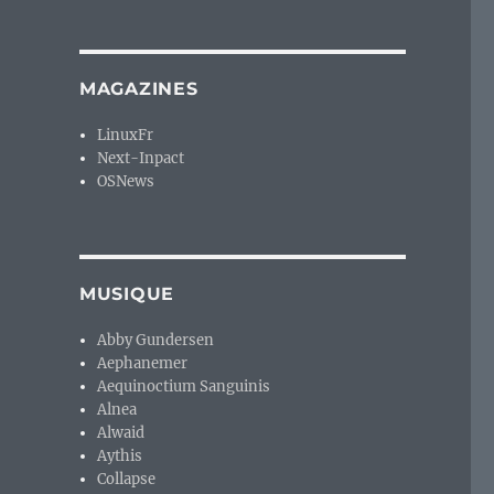
MAGAZINES
LinuxFr
Next-Inpact
OSNews
MUSIQUE
Abby Gundersen
Aephanemer
Aequinoctium Sanguinis
Alnea
Alwaid
Aythis
Collapse