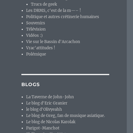
Trucs de geek
Les DRMS, c'est de la m—– !
Politique et autres crétinerie humaines
Souvenirs
Télévision
Vidéos :)
Vie sur le Bassin d'Arcachon
Vrac'attitudes !
Polémique
BLOGS
La Taverne de John-John
Le blog d'Eric Granier
le blog d'Olivyeahh
Le blog de Greg, fan de musique asiatique.
Le blog de Nicolas Karolak
Parigot-Manchot