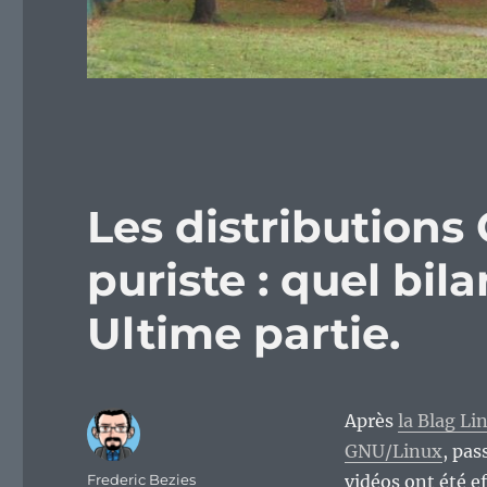
Les distribution
puriste : quel bil
Ultime partie.
Après
la Blag Li
GNU/Linux
, pas
Auteur
Frederic Bezies
vidéos ont été ef