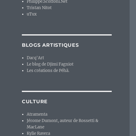
Philippe.Scoffoni.Net
Tristan Nitot
uTux
BLOGS ARTISTIQUES
Dacq'Art
Le blog de Djimi Fagniot
Les créations de Péhä.
CULTURE
Atramenta
Jérome Dumont, auteur de Rossetti &
MacLane
Kylie Ravera