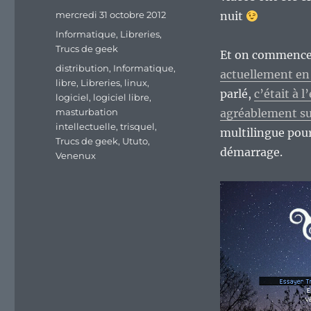
Publié
mercredi 31 octobre 2012
nuit
le
Catégories
Informatique
,
Libreries
,
Trucs de geek
Et on commence 
Étiquettes
distribution
,
Informatique
,
actuellement en 
libre
,
Libreries
,
linux
,
parlé,
c’était à l
logiciel
,
logiciel libre
,
masturbation
agréablement sur
intellectuelle
,
trisquel
,
multilingue pour
Trucs de geek
,
Ututo
,
démarrage.
Venenux