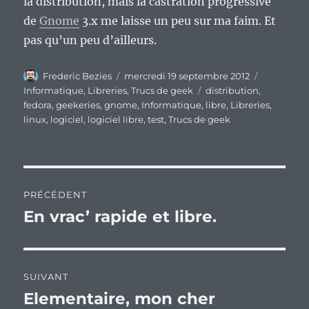
la distribution, mais la castration progressive
de
Gnome
3.x me laisse un peu sur ma faim. Et
pas qu’un peu d’ailleurs.
Auteur
Publié
Catégorie
Frederic Bezies
mercredi 19 septembre 2012
le
Étiquettes
Informatique
,
Libreries
,
Trucs de geek
distribution
,
fedora
,
geekeries
,
gnome
,
Informatique
,
libre
,
Libreries
,
linux
,
logiciel
,
logiciel libre
,
test
,
Trucs de geek
Navigation
PRÉCÉDENT
de
En vrac’ rapide et libre.
Publication
précédente :
l’article
SUIVANT
Elementaire, mon cher
Publication