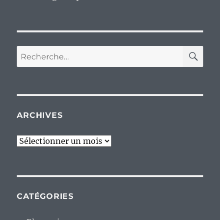
RE
Recherche
pour :
ARCHIVES
Archives
CATÉGORIES