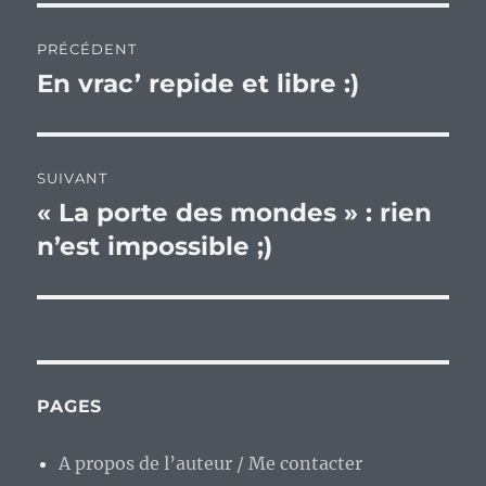
Navigation
PRÉCÉDENT
de
En vrac’ repide et libre :)
Publication
précédente :
l’article
SUIVANT
« La porte des mondes » : rien
Publication
suivante :
n’est impossible ;)
PAGES
A propos de l’auteur / Me contacter