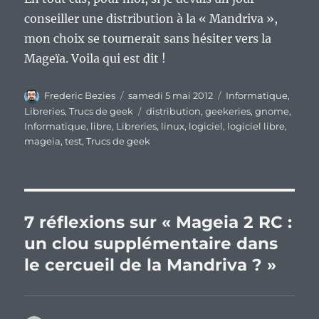
conseiller une distribution à la « Mandriva »,
mon choix se tournerait sans hésiter vers la
Mageïa. Voila qui est dit !
Auteur
Publié
Catégories
Frederic Bezies
samedi 5 mai 2012
Informatique
,
le
Étiquettes
Libreries
,
Trucs de geek
distribution
,
geekeries
,
gnome
,
Informatique
,
libre
,
Libreries
,
linux
,
logiciel
,
logiciel libre
,
mageia
,
test
,
Trucs de geek
7 réflexions sur « Mageia 2 RC :
un clou supplémentaire dans
le cercueil de la Mandriva ? »