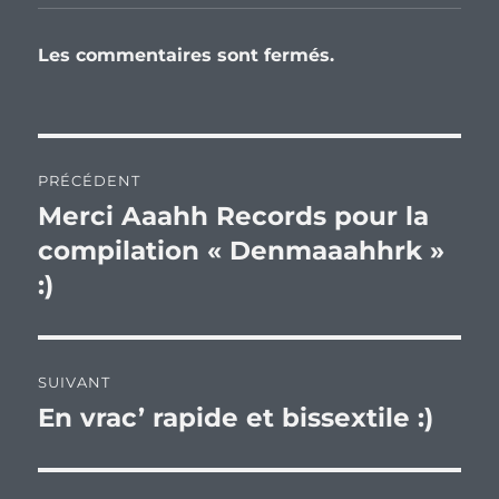
Les commentaires sont fermés.
Navigation
PRÉCÉDENT
de
Merci Aaahh Records pour la
Publication
précédente :
compilation « Denmaaahhrk »
l’article
:)
SUIVANT
En vrac’ rapide et bissextile :)
Publication
suivante :