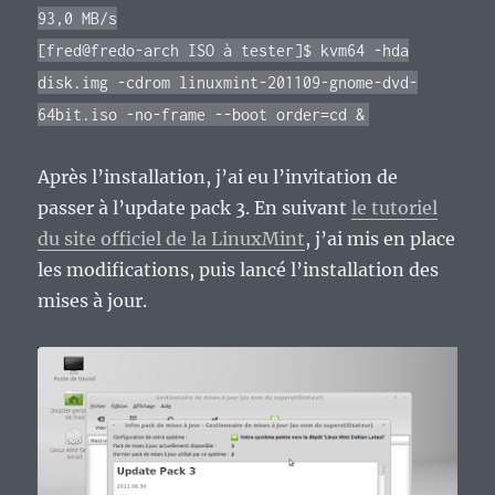
93,0 MB/s
[fred@fredo-arch ISO à tester]$ kvm64 -hda
disk.img -cdrom linuxmint-201109-gnome-dvd-
64bit.iso -no-frame --boot order=cd &
Après l’installation, j’ai eu l’invitation de
passer à l’update pack 3. En suivant
le tutoriel
du site officiel de la LinuxMint
, j’ai mis en place
les modifications, puis lancé l’installation des
mises à jour.