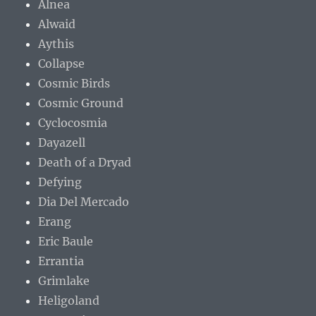
Alnea
Alwaid
Aythis
Collapse
Cosmic Birds
Cosmic Ground
Cyclocosmia
Dayazell
Death of a Dryad
Defying
Dia Del Mercado
Erang
Eric Baule
Errantia
Grimlake
Heligoland