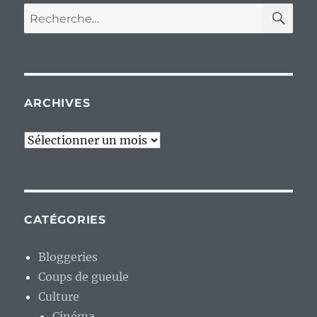
RE
Recherche
pour :
ARCHIVES
Archives
CATÉGORIES
Bloggeries
Coups de gueule
Culture
Cinéma