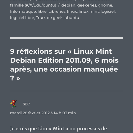
Étiquettes
famille (K/X/Edu/buntu)
debian
,
geekeries
,
gnome
,
Informatique
,
libre
,
Libreries
,
linux
,
linux mint
,
logiciel
,
logiciel libre
,
Trucs de geek
,
ubuntu
9 réflexions sur « Linux Mint
Debian Edition 2011.09, 6 mois
après, une occasion manquée
? »
src
dit :
mardi 28 février 2012 à 14 h 03 min
Je crois que Linux Mint a un processus de