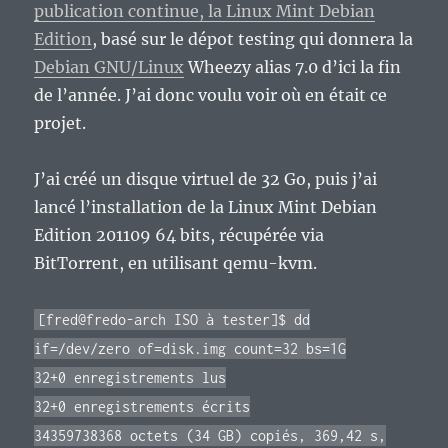
publication continue, la Linux Mint Debian
Edition
, basé sur le dépot testing qui donnera la
Debian GNU/Linux
Wheezy alias 7.0 d’ici la fin
de l’année. J’ai donc voulu voir où en était ce
projet.
J’ai créé un disque virtuel de 32 Go, puis j’ai
lancé l’installation de la Linux Mint Debian
Edition 201109 64 bits, récupérée via
BitTorrent, en utilisant qemu-kvm.
[fred@fredo-arch ISO à tester]$ dd
if=/dev/zero of=disk.img count=32 bs=1G
32+0 enregistrements lus
32+0 enregistrements écrits
34359738368 octets (34 GB) copiés, 369,42 s,