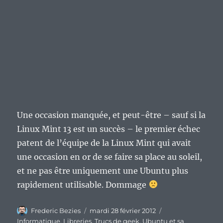
Une occasion manquée, et peut-être – sauf si la
Linux Mint 13 est un succès – le premier échec
patent de l’équipe de la Linux Mint qui avait
une occasion en or de se faire sa place au soleil,
et ne pas être uniquement une Ubuntu plus
rapidement utilisable. Dommage
Auteur
Publié
Catégories
Frederic Bezies
mardi 28 février 2012
le
Informatique
,
Libreries
,
Trucs de geek
,
Ubuntu et sa