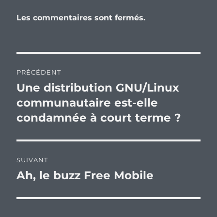
Les commentaires sont fermés.
Navigation
PRÉCÉDENT
de
Une distribution GNU/Linux
Publication
précédente :
communautaire est-elle
l’article
condamnée à court terme ?
SUIVANT
Ah, le buzz Free Mobile
Publication
suivante :