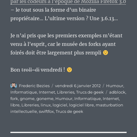
par les codeurs à l’époque de Mozilla Firefox 3.0
– le tout sous la forme d’un binaire
propriétaire… L’ultime version ? Une 3.6.13…
Je n’ai pris que les premiers exemples m’étant
venu à l’esprit, car le musée des forks ayant
foirés doit être largement plus rempli
Bon
troll-di
vendredi !
Auteur
Publié
Catégories
Frederic Bezies
vendredi 6 janvier 2012
Humour
,
le
Étiquettes
Informatique
,
Internet
,
Libreries
,
Trucs de geek
adblock
,
fork
,
gnome
,
goneme
,
Humour
,
Informatique
,
Internet
,
libre
,
Libreries
,
linux
,
logiciel
,
logiciel libre
,
masturbation
intellectuelle
,
swiftfox
,
Trucs de geek