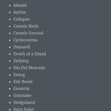
Alwaid
Aythis
Collapse
Cosmic Birds
Cosmic Ground
Cyclocosmia
Dayazell
Death of a Dryad
Defying
Dia Del Mercado
Erang
Eric Baule
Errantia
Grimlake
Heligoland
Hors Sujet