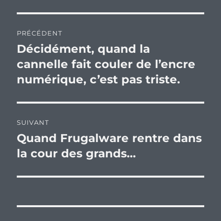
Navigation
PRÉCÉDENT
de
Décidément, quand la
Publication
précédente :
cannelle fait couler de l’encre
l’article
numérique, c’est pas triste.
SUIVANT
Quand Frugalware rentre dans
Publication
suivante :
la cour des grands…