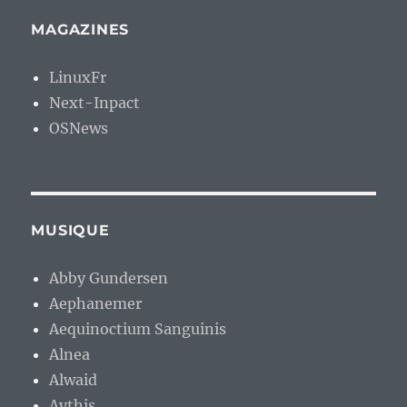
MAGAZINES
LinuxFr
Next-Inpact
OSNews
MUSIQUE
Abby Gundersen
Aephanemer
Aequinoctium Sanguinis
Alnea
Alwaid
Aythis