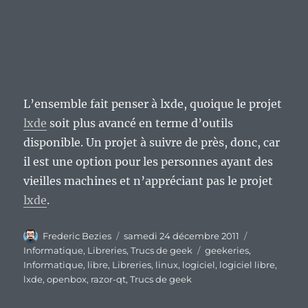
L’ensemble fait penser à lxde, quoique le projet
lxde
soit plus avancé en terme d’outils
disponible. Un projet à suivre de près, donc, car
il est une option pour les personnes ayant des
vieilles machines et n’appréciant pas le projet
lxde
.
Auteur
Publié
Catégories
Frederic Bezies
samedi 24 décembre 2011
le
Étiquettes
Informatique
,
Libreries
,
Trucs de geek
geekeries
,
Informatique
,
libre
,
Libreries
,
linux
,
logiciel
,
logiciel libre
,
lxde
,
openbox
,
razor-qt
,
Trucs de geek