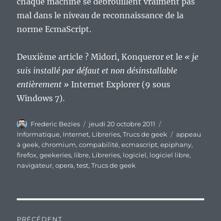
chaque machine se débrouillent vraiment pas
mal dans le niveau de reconnaissance de la
norme EcmaScript.
Deuxième article ? Midori, Konqueror et le
« je
suis installé par défaut et non désinstallable
entièrement »
Internet Explorer (9 sous
Windows 7).
Auteur
Publié
Catégories
Frederic Bezies
jeudi 20 octobre 2011
le
Étiquettes
Informatique
,
Internet
,
Libreries
,
Trucs de geek
appeau
à geek
,
chromium
,
compabilité
,
ecmascript
,
epiphany
,
firefox
,
geekeries
,
libre
,
Libreries
,
logiciel
,
logiciel libre
,
navigateur
,
opera
,
test
,
Trucs de geek
Navigation
PRÉCÉDENT