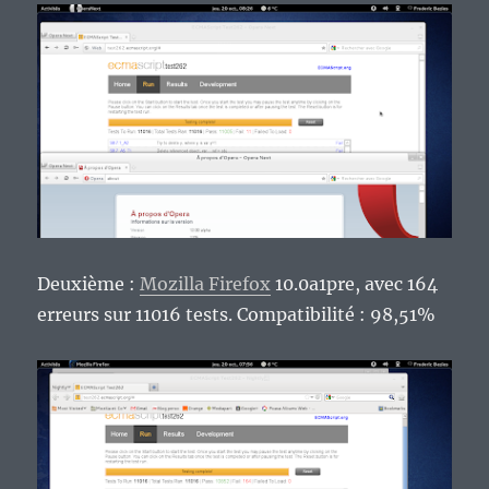
Deuxième :
Mozilla Firefox
10.0a1pre, avec 164
erreurs sur 11016 tests. Compatibilité : 98,51%