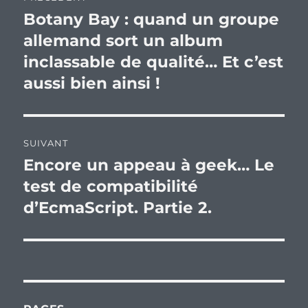
de
Botany Bay : quand un groupe
Publication
précédente :
allemand sort un album
l’article
inclassable de qualité… Et c’est
aussi bien ainsi !
SUIVANT
Encore un appeau à geek… Le
Publication
suivante :
test de compatibilité
d’EcmaScript. Partie 2.