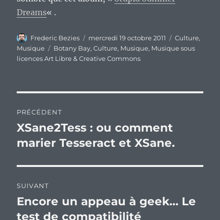
Dreams
« .
Auteur
Publié
Catégories
Frederic Bezies
mercredi 19 octobre 2011
Culture
,
le
Étiquettes
Musique
Botany Bay
,
Culture
,
Musique
,
Musique sous
licences Art Libre & Creative Commons
Navigation
PRÉCÉDENT
de
XSane2Tess : ou comment
Publication
précédente :
marier Tesseract et XSane.
l’article
SUIVANT
Encore un appeau à geek… Le
Publication
suivante :
test de compatibilité