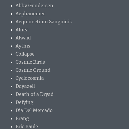
Abby Gundersen
Aephanemer
Aequinoctium Sanguinis
Alnea
Alwaid
Aythis
Collapse
Cosmic Birds
Cosmic Ground
Cyclocosmia
Dayazell
Death of a Dryad
Defying
Dia Del Mercado
Erang
Eric Baule