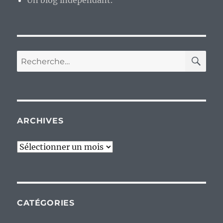
Un blog indépendant.
RE
Recherche
pour :
ARCHIVES
Archives
CATÉGORIES