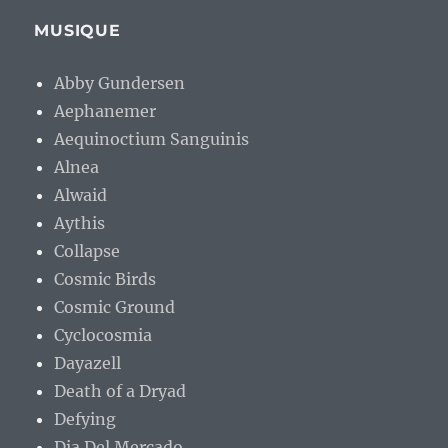
MUSIQUE
Abby Gundersen
Aephanemer
Aequinoctium Sanguinis
Alnea
Alwaid
Aythis
Collapse
Cosmic Birds
Cosmic Ground
Cyclocosmia
Dayazell
Death of a Dryad
Defying
Dia Del Mercado