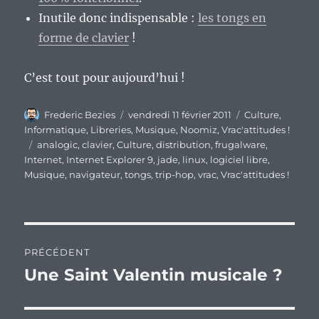
Inutile donc indispensable :
les tongs en
forme de clavier
!
C’est tout pour aujourd’hui !
Auteur
Publié
Catégories
Frederic Bezies
vendredi 11 février 2011
Culture
,
le
Informatique
,
Libreries
,
Musique
,
Noomiz
,
Vrac'attitudes !
Étiquettes
analogic
,
clavier
,
Culture
,
distribution
,
frugalware
,
Internet
,
Internet Explorer 9
,
jade
,
linux
,
logiciel libre
,
Musique
,
navigateur
,
tongs
,
trip-hop
,
vrac
,
Vrac'attitudes !
Navigation
PRÉCÉDENT
de
Une Saint Valentin musicale ?
Publication
précédente :
l’article