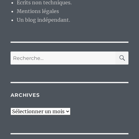
Ecrits non techniques.
Mentions légales
Un blog indépendant.
RE
Recherche
pour :
ARCHIVES
Archives