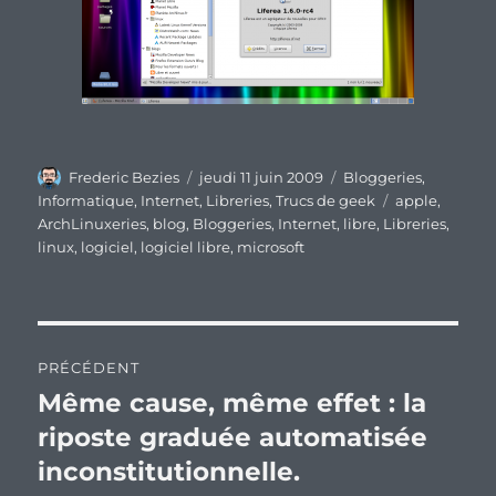
Auteur
Publié
Catégories
Frederic Bezies
jeudi 11 juin 2009
Bloggeries
,
le
Étiquettes
Informatique
,
Internet
,
Libreries
,
Trucs de geek
apple
,
ArchLinuxeries
,
blog
,
Bloggeries
,
Internet
,
libre
,
Libreries
,
linux
,
logiciel
,
logiciel libre
,
microsoft
Navigation
PRÉCÉDENT
de
Même cause, même effet : la
Publication
précédente :
riposte graduée automatisée
l’article
inconstitutionnelle.