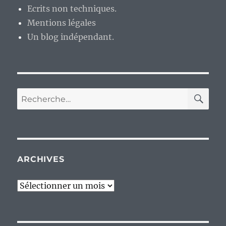
Ecrits non techniques.
Mentions légales
Un blog indépendant.
RE
Recherche
pour :
ARCHIVES
Archives