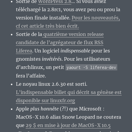
Sortie de
WordPress 2.8
… Si vous aviez
téléchargé la 2.8rc1, vous avez peu ou prou la
version finale installée.
Pour les nouveautés,
cf cet article très bien écrit.
Sortie de la
quatrième version release
candidate de l’agrégateur de flux RSS
Liferea
. Un logiciel
indispensable
pour les
gnomistes
invétérés
. Pour les utilisateurs
d’archlinux, un petit
yaourt -S liferea-dev
fera l’affaire.
Le noyau linux 2.6.30 est sorti.
L’indispensable billet qui décrit sa génèse est
disponible sur linuxfr.org
Apple
plus honnête
(?!) que Microsoft :
MacOS-X 10.6 alias Snow Leopard ne coutera
que
29 $ en mise à jour de MacOS-X 10.5