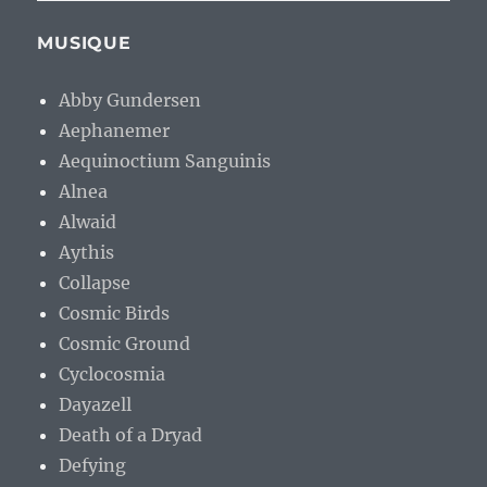
MUSIQUE
Abby Gundersen
Aephanemer
Aequinoctium Sanguinis
Alnea
Alwaid
Aythis
Collapse
Cosmic Birds
Cosmic Ground
Cyclocosmia
Dayazell
Death of a Dryad
Defying