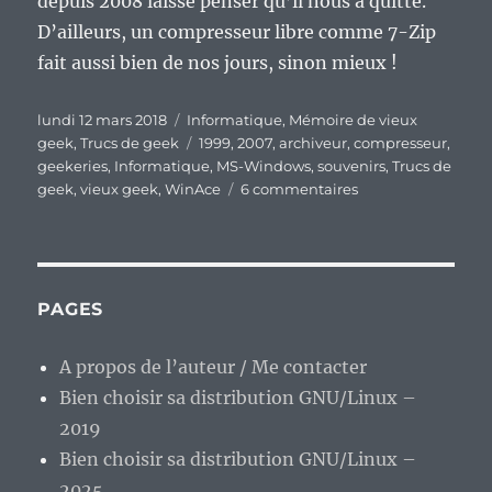
depuis 2008 laisse penser qu’il nous a quitté.
D’ailleurs, un compresseur libre comme 7-Zip
fait aussi bien de nos jours, sinon mieux !
Publié
Catégories
lundi 12 mars 2018
Informatique
,
Mémoire de vieux
le
Étiquettes
geek
,
Trucs de geek
1999
,
2007
,
archiveur
,
compresseur
,
geekeries
,
Informatique
,
MS-Windows
,
souvenirs
,
Trucs de
sur
geek
,
vieux geek
,
WinAce
6 commentaires
Vieux
Geek,
épisode
114
:
PAGES
Winace,
un
A propos de l’auteur / Me contacter
compresseur
Bien choisir sa distribution GNU/Linux –
qui
en
2019
avait
Bien choisir sa distribution GNU/Linux –
dans
2025
le