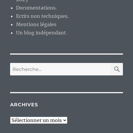
ventre…
Documentations.
Ecrits non techniques.
Mentions légales
Un blog indépendant.
RE
Recherche
pour :
ARCHIVES
Archives