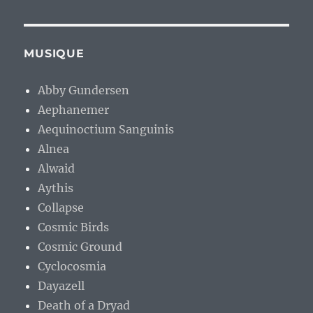
MUSIQUE
Abby Gundersen
Aephanemer
Aequinoctium Sanguinis
Alnea
Alwaid
Aythis
Collapse
Cosmic Birds
Cosmic Ground
Cyclocosmia
Dayazell
Death of a Dryad