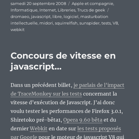
Publié
Catégories
samedi 20 septembre 2008
Apple et compagnie
,
le
Étiquettes
Informatique
,
Internet
,
Libreries
,
Trucs de geek
dromaeo
,
javascript
,
libre
,
logiciel
,
masturbation
intellectuelle
,
midori
,
squirrelfish
,
sunspider
,
tests
,
V8
,
webkit
Concours de vitesse en
javascript…
Dans un précédent billet,
je parlais de l’impact
de TraceMonkey sur les tests
concernant la
vitesse d’exécution de Javascript. J’ai donc
voulu tester les performances de Firefox 3.0.1,
Shiretoko pré-bêta1,
Opera 9.60 bêta
et du
dernier
Webkit
en date sur
les tests proposés
par Google
pour le moteur de javascript V8 qui