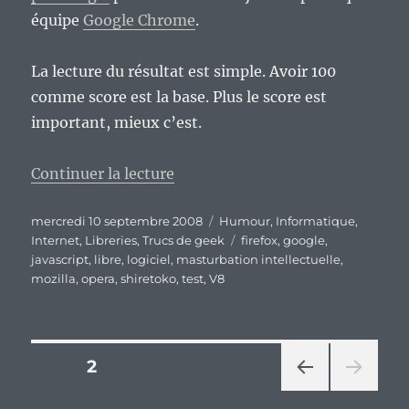
équipe
Google Chrome
.
La lecture du résultat est simple. Avoir 100
comme score est la base. Plus le score est
important, mieux c’est.
de « Concours de vitesse en java
Continuer la lecture
Publié
Catégories
mercredi 10 septembre 2008
Humour
,
Informatique
,
le
Étiquettes
Internet
,
Libreries
,
Trucs de geek
firefox
,
google
,
javascript
,
libre
,
logiciel
,
masturbation intellectuelle
,
mozilla
,
opera
,
shiretoko
,
test
,
V8
Pagination
PAGE
2
PAG