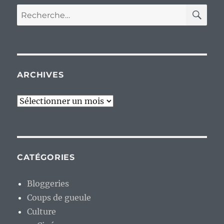
RE
Recherche
pour :
ARCHIVES
Archives
CATÉGORIES
Bloggeries
Coups de gueule
Culture