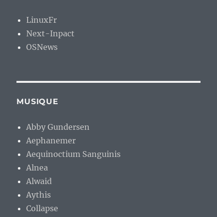
LinuxFr
Next-Inpact
OSNews
MUSIQUE
Abby Gundersen
Aephanemer
Aequinoctium Sanguinis
Alnea
Alwaid
Aythis
Collapse