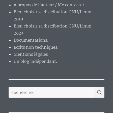
TI99/4,
A propos de l’auteur / Me contacter
ordinateur
Bien choisir sa distribution GNU/Linux –
oublié
de
2019
la
Bien choisir sa distribution GNU/Linux –
génération
2025
16
bits.
Documentations.
Ecrits non techniques.
Mentions légales
Un blog indépendant.
RE
Recherche
pour :