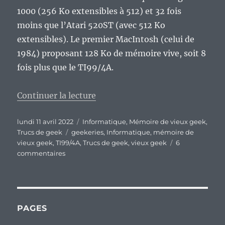
1000 (256 Ko extensibles à 512) et 32 fois
moins que l’Atari 520ST (avec 512 Ko
extensibles). Le premier MacIntosh (celui de
1984) proposant 128 Ko de mémoire vive, soit 8
fois plus que le TI99/4A.
de « Vieux geek, épisode 327 : Le
Continuer la lecture
Publié
Catégories
lundi 11 avril 2022
Informatique
,
Mémoire de vieux geek
,
le
Étiquettes
Trucs de geek
geekeries
,
Informatique
,
mémoire de
vieux geek
,
TI99/4A
,
Trucs de geek
,
vieux geek
6
sur
commentaires
Vieux
geek,
épisode
327
:
PAGES
Le