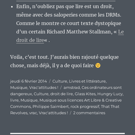
Enfin, n’oubliez pas que lire est un droit,
même avec des saloperies comme les DRMs.
Comme le montre ce court texte dystopique
d’un certain Richard Matthew Stallman, «
Le
droit de lire
« .
Voila, c’est tout. J’aurais bien rajouté quelque
chose, mais déjà, il y a de quoi faire
Publié
Catégories
jeudi 6 février 2014
Culture
,
Livres et littérature
,
le
Étiquettes
Musique
,
Vrac'attitudes !
amstrad
,
Ces ordinateurs sont
dangereux
,
Culture
,
droit de lire
,
Glass Kites
,
Hungry Lucy
,
livre
,
Musique
,
Musique sous licences Art Libre & Creative
Commons
,
Philippe Saimbert
,
rock progressif
,
That That
sur
Revolves
,
vrac
,
Vrac'attitudes !
2 commentaires
En
vrac’
culturel