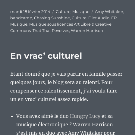
Publié
Catégories
Étiquettes
mardi 18 février 2014
Culture
,
Musique
Amy Whitaker
,
le
bandcamp
,
Chasing Sunshine
,
Culture
,
Diet Audio
,
EP
,
Musique
,
Musique sous licences Art Libre & Creative
Commons
,
That That Revolves
,
Warren Harrison
En vrac’ culturel
Etant donné que je vais partir en famille passer
quelques jours, le blog sera au ralenti. Pour
compenser ce ralentissement, j’ai voulu faire
un en vrac’ culturel assez rapide.
Vous avez aimé le duo
Hungry Lucy
et sa
musique électronique ? Warren Harrison
s’est mis en duo avec Amy Whitaker pour