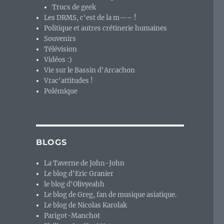
Trucs de geek
Les DRMS, c'est de la m—– !
Politique et autres crétinerie humaines
Souvenirs
Télévision
Vidéos :)
Vie sur le Bassin d'Arcachon
Vrac'attitudes !
Polémique
BLOGS
La Taverne de John-John
Le blog d'Eric Granier
le blog d'Olivyeahh
Le blog de Greg, fan de musique asiatique.
Le blog de Nicolas Karolak
Parigot-Manchot