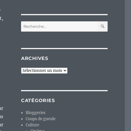
e
t,
RECHERC
Recherche
pour :
ARCHIVES
Archives
CATÉGORIES
ur
Bloggeries
us
Coups de gueule
ar
Culture