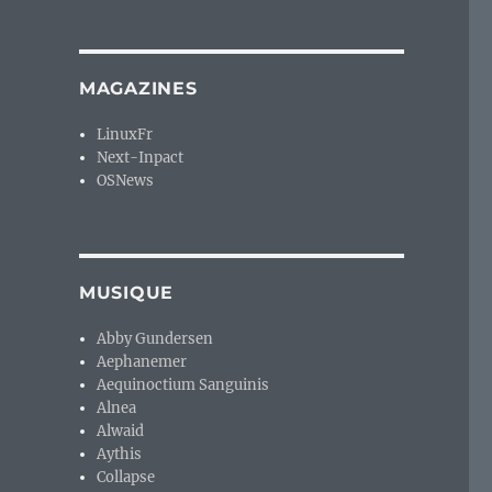
MAGAZINES
LinuxFr
Next-Inpact
OSNews
MUSIQUE
Abby Gundersen
Aephanemer
Aequinoctium Sanguinis
Alnea
Alwaid
Aythis
Collapse