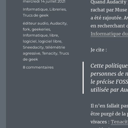
Publié
mercredi 14 juillet 2021
Quand Audacity 3 
le
Catégories
Informatique
,
Libreries
,
rachat par Muse 
Trucs de geek
a été rajoutée. A
Étiquettes
éditeur audio
,
Audacity
,
en recherchant 
fork
,
geekeries
,
Informatique du 5
Informatique
,
libre
,
logiciel
,
logiciel libre
,
Sneedacity
,
télémétrie
Je cite :
agressive
,
Tenacity
,
Trucs
de geek
Cette politiqu
sur
8 commentaires
personnes de mo
Tenacity
et
le précise FOSS
Sneedacity,
utilisée par Au
les
deux
forks
Il n’en fallait p
principaux
être purgé de la
d’Audacity
3.x.
vivaces :
Tenaci