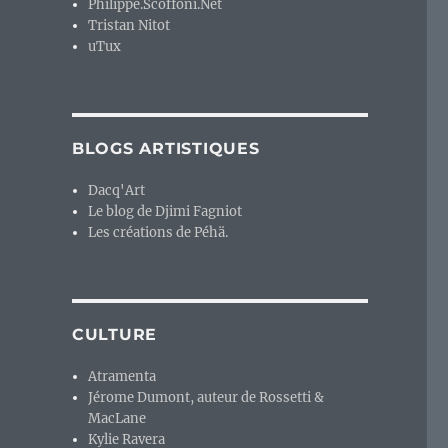
Philippe.Scoffoni.Net
Tristan Nitot
uTux
BLOGS ARTISTIQUES
Dacq'Art
Le blog de Djimi Fagniot
Les créations de Péhä.
CULTURE
Atramenta
Jérome Dumont, auteur de Rossetti &
MacLane
Kylie Ravera