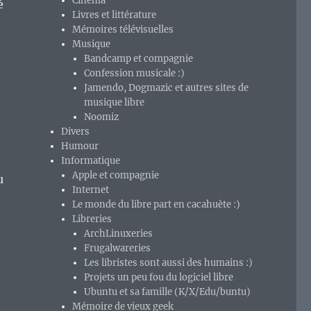
Cinéma
é
Livres et littérature
Mémoires télévisuelles
Musique
Bandcamp et compagnie
Confession musicale :)
Jamendo, Dogmazic et autres sites de
musique libre
Noomiz
Divers
Humour
Informatique
Apple et compagnie
u
Internet
Le monde du libre part en cacahuète :)
Libreries
ArchLinuxeries
Frugalwareries
Les libristes sont aussi des humains :)
 d’Audacity 3.x. »
Projets un peu fou du logiciel libre
Ubuntu et sa famille (K/X/Edu/buntu)
Mémoire de vieux geek