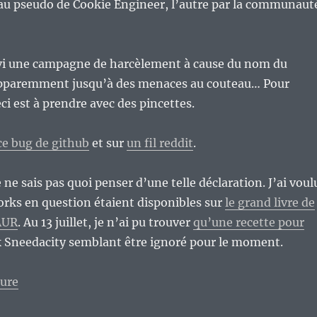
au pseudo de Cookie Engineer, l’autre par la communaut
uivi une campagne de harcèlement à cause du nom du
t apparemment jusqu’à des menaces au couteau… Pour
eci est à prendre avec des pincettes.
ce bug de github
et sur
un fil reddit
.
e ne sais pas quoi penser d’une telle déclaration. J’ai voul
 forks en question étaient disponibles sur
le grand livre de
 AUR
. Au 13 juillet, je n’ai pu trouver
qu’une recette pour
rk Sneedacity semblant être ignoré pour le moment.
de « Tenacity et Sneedacity, les deux forks principaux
ture