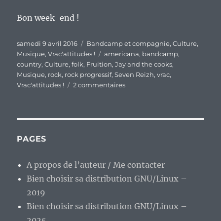
Bon week-end !
Publié
Catégories
samedi 9 avril 2016
Bandcamp et compagnie
,
Culture
,
le
Étiquettes
Musique
,
Vrac'attitudes !
americana
,
bandcamp
,
country
,
Culture
,
folk
,
Fruition
,
Jay and the cooks
,
Musique
,
rock
,
rock progressif
,
Seven Reizh
,
vrac
,
sur
Vrac'attitudes !
2 commentaires
En
vrac’
de
fin
de
PAGES
semaine.
A propos de l’auteur / Me contacter
Bien choisir sa distribution GNU/Linux –
2019
Bien choisir sa distribution GNU/Linux –
2025