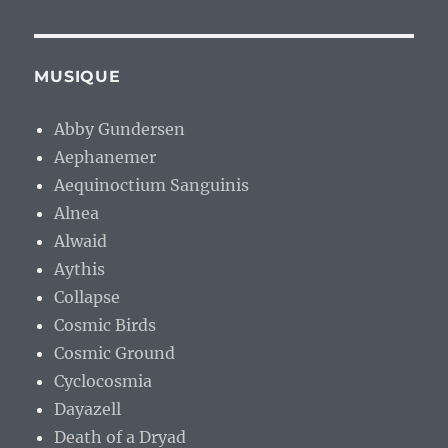
MUSIQUE
Abby Gundersen
Aephanemer
Aequinoctium Sanguinis
Alnea
Alwaid
Aythis
Collapse
Cosmic Birds
Cosmic Ground
Cyclocosmia
Dayazell
Death of a Dryad