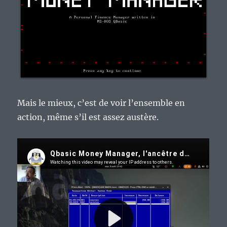
Mais le mieux, c’est de voir l’ensemble en
action, même s’il est assez austère.