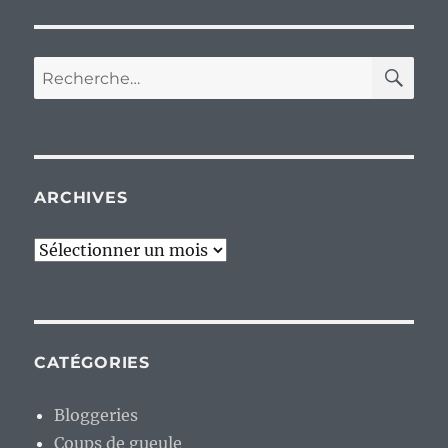
RE
Recherche
pour :
ARCHIVES
Archives
CATÉGORIES
Bloggeries
Coups de gueule