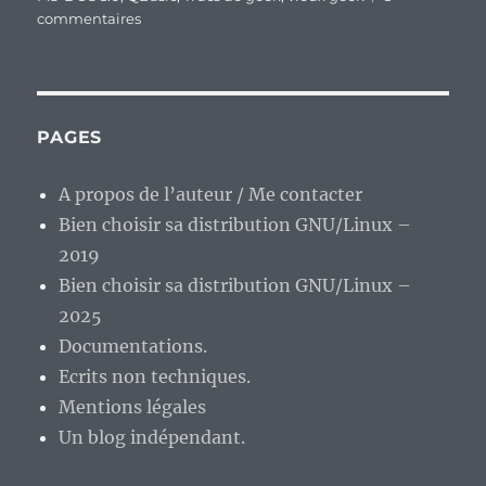
sur
commentaires
Vieux
geek,
épisode
344
:
PAGES
QBasic
Money
A propos de l’auteur / Me contacter
Manager,
Bien choisir sa distribution GNU/Linux –
l’ancêtre
de
2019
Microsoft
Bien choisir sa distribution GNU/Linux –
Money.
2025
Documentations.
Ecrits non techniques.
Mentions légales
Un blog indépendant.