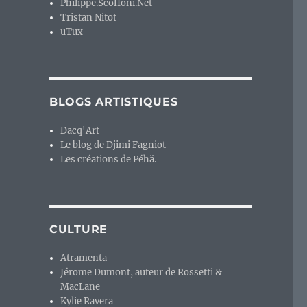
Philippe.Scoffoni.Net
Tristan Nitot
uTux
BLOGS ARTISTIQUES
Dacq'Art
Le blog de Djimi Fagniot
Les créations de Péhä.
CULTURE
Atramenta
Jérome Dumont, auteur de Rossetti &
MacLane
Kylie Ravera