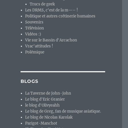
Trucs de geek
Les DRMS, c'est de la m—– !
Politique et autres crétinerie humaines
Souvenirs
Télévision
Vidéos :)
Vie sur le Bassin d'Arcachon
Vrac'attitudes !
Polémique
BLOGS
La Taverne de John-John
Le blog d'Eric Granier
le blog d'Olivyeahh
Le blog de Greg, fan de musique asiatique.
Le blog de Nicolas Karolak
Parigot-Manchot