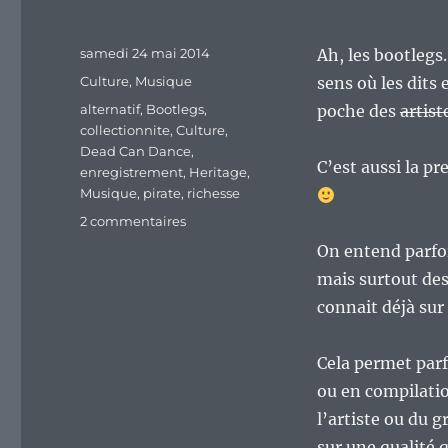
Publié
samedi 24 mai 2014
Ah, les bootlegs
le
Catégories
Culture
,
Musique
sens où les dits
Étiquettes
alternatif
,
Bootlegs
,
poche des
artist
collectionnite
,
Culture
,
Dead Can Dance
,
C’est aussi la p
enregistrement
,
Heritage
,
Musique
,
pirate
,
richesse
sur
2 commentaires
La
On entend parfo
vraie
mais surtout des
richesse
d’un
connait déjà sur 
groupe
ou
Cela permet parf
d’un
artiste,
ou en compilatio
n’est-
l’artiste ou du 
ce
sur une qualité 