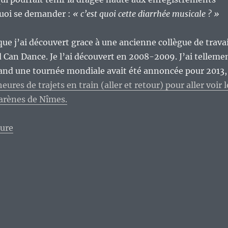
 quoi se demander :
« c’est quoi cette diarrhée musicale ? »
que j’ai découvert grace à une ancienne collègue de travai
d Can Dance. Je l’ai découvert en 2008-2009. J’ai telleme
and une tournée mondiale avait été annoncée pour 2013,
heures de trajets en train (aller et retour) pour aller voir l
 arènes de Nîmes.
de « La vraie richesse d’un groupe ou d’un artiste, n’
ture