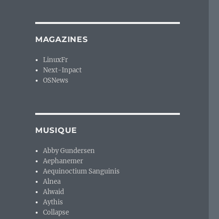
MAGAZINES
LinuxFr
Next-Inpact
OSNews
MUSIQUE
Abby Gundersen
Aephanemer
Aequinoctium Sanguinis
Alnea
Alwaid
Aythis
Collapse