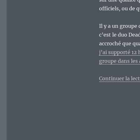
pas
sa
officiels, ou de
collection
de
Il y a un groupe 
bootlegs
?
c’est le duo Dea
accroché que qu
j’ai supporté 12 
groupe dans les
Continuer la lec