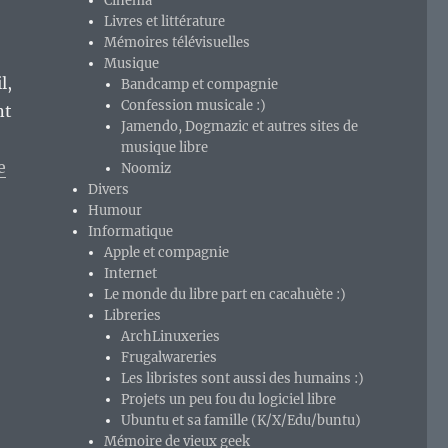
Cinéma
Livres et littérature
Mémoires télévisuelles
Musique
l,
Bandcamp et compagnie
Confession musicale :)
nt
Jamendo, Dogmazic et autres sites de
musique libre
e
Noomiz
Divers
Humour
Informatique
est-ce pas sa collection de bootlegs ? »
Apple et compagnie
Internet
Le monde du libre part en cacahuète :)
Libreries
ArchLinuxeries
Frugalwareries
Les libristes sont aussi des humains :)
Projets un peu fou du logiciel libre
Ubuntu et sa famille (K/X/Edu/buntu)
Mémoire de vieux geek