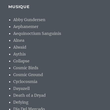
MUSIQUE
Abby Gundersen
Aephanemer
Aequinoctium Sanguinis
Alnea
Alwaid
Aythis
Collapse
Cosmic Birds
Cosmic Ground
Cyclocosmia
Dayazell
Death of a Dryad
Defying
Dia Del Mercado