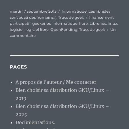
Publié
Catégories
mardi 17 septembre 2013
Informatique
,
Les libristes
le
Étiquettes
sont aussi des humains :)
,
Trucs de geek
financement
participatif
,
geekeries
,
Informatique
,
libre
,
Libreries
,
linux
,
logiciel
,
logiciel libre
,
OpenFunding
,
Trucs de geek
Un
sur
commentaire
Openfunding
:
la
version
libre
PAGES
du
financement
A propos de l’auteur / Me contacter
participatif
Bien choisir sa distribution GNU/Linux –
?
2019
Bien choisir sa distribution GNU/Linux –
2025
Documentations.