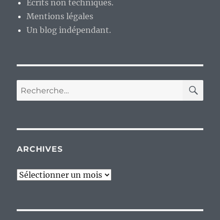
Ecrits non techniques.
Mentions légales
Un blog indépendant.
RE
Recherche
pour :
ARCHIVES
Archives