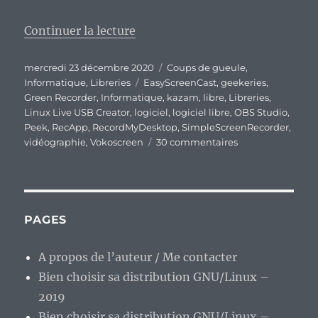
de « Le triste bilan des outils d
Continuer la lecture
Publié
Catégories
mercredi 23 décembre 2020
Coups de gueule
,
le
Étiquettes
Informatique
,
Libreries
EasyScreenCast
,
geekeries
,
Green Recorder
,
Informatique
,
kazam
,
libre
,
Libreries
,
Linux Live USB Creator
,
logiciel
,
logiciel libre
,
OBS Studio
,
Peek
,
RecApp
,
RecordMyDesktop
,
SimpleScreenRecorder
,
sur
vidéographie
,
Vokoscreen
30 commentaires
Le
triste
bilan
des
outils
PAGES
de
vidéographie
A propos de l’auteur / Me contacter
sous
Bien choisir sa distribution GNU/Linux –
Linux
en
2019
cette
Bien choisir sa distribution GNU/Linux –