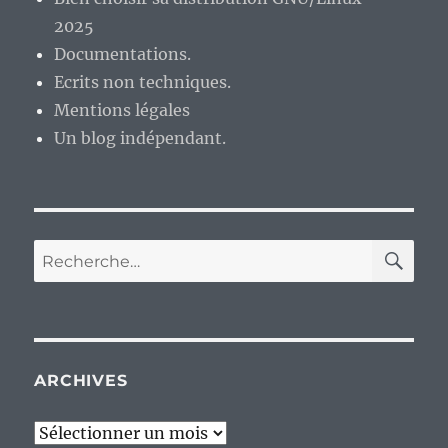
fin
2025
2020.
Documentations.
Ecrits non techniques.
Mentions légales
Un blog indépendant.
RE
Recherche
pour :
ARCHIVES
Archives