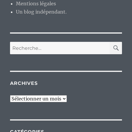
Mentions légales
Un blog indépendant.
RE
Recherche
pour :
ARCHIVES
Archives
CATÉGORIES