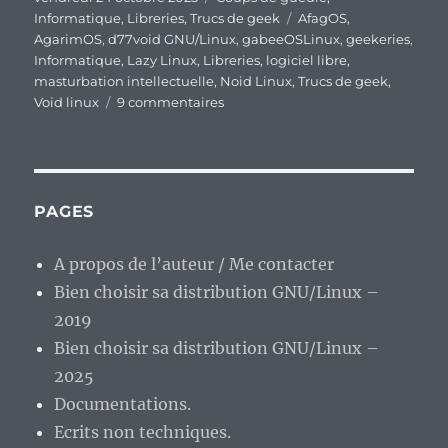
le
Étiquettes
Informatique
,
Libreries
,
Trucs de geek
AfagOS
,
AgarimOS
,
d77void GNU/Linux
,
gabeeOSLinux
,
geekeries
,
Informatique
,
Lazy Linux
,
Libreries
,
logiciel libre
,
masturbation intellectuelle
,
Noid Linux
,
Trucs de geek
,
sur
Void linux
9 commentaires
Maltraiter
la
Void
Linux,
dernière
PAGES
mode
en
A propos de l’auteur / Me contacter
date
Bien choisir sa distribution GNU/Linux –
dans
le
2019
petit
Bien choisir sa distribution GNU/Linux –
monde
2025
des
distributions
Documentations.
GNU/Linux
Ecrits non techniques.
?