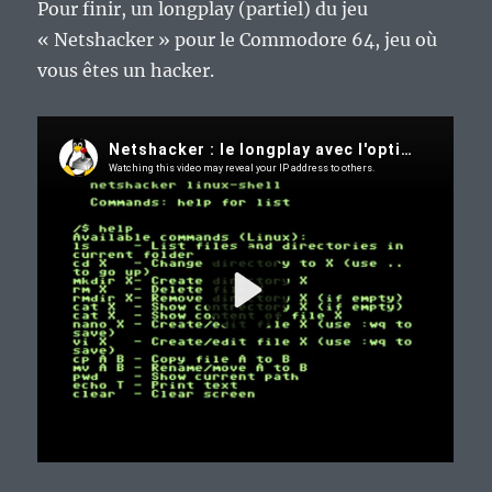
Pour finir, un longplay (partiel) du jeu
« Netshacker » pour le Commodore 64, jeu où
vous êtes un hacker.