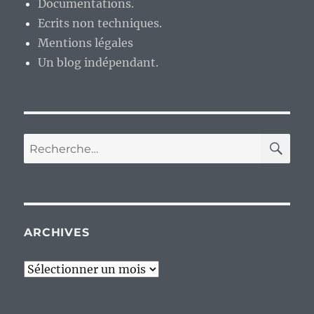
Documentations.
Ecrits non techniques.
Mentions légales
Un blog indépendant.
RE
Recherche
pour :
ARCHIVES
Archives