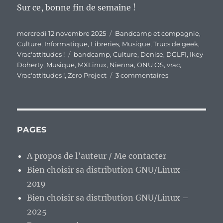
Sur ce, bonne fin de semaine !
Publié
Catégories
mercredi 12 novembre 2025
Bandcamp et compagnie
,
le
Culture
,
Informatique
,
Libreries
,
Musique
,
Trucs de geek
,
Étiquettes
Vrac'attitudes !
bandcamp
,
Culture
,
Denise
,
DGLFI
,
Ikey
Doherty
,
Musique
,
MXLinux
,
Nienna
,
ONU OS
,
vrac
,
sur
Vrac'attitudes !
,
Zero Project
3 commentaires
En
vrac’
de
milieu
de
PAGES
semaine…
A propos de l’auteur / Me contacter
Bien choisir sa distribution GNU/Linux –
2019
Bien choisir sa distribution GNU/Linux –
2025