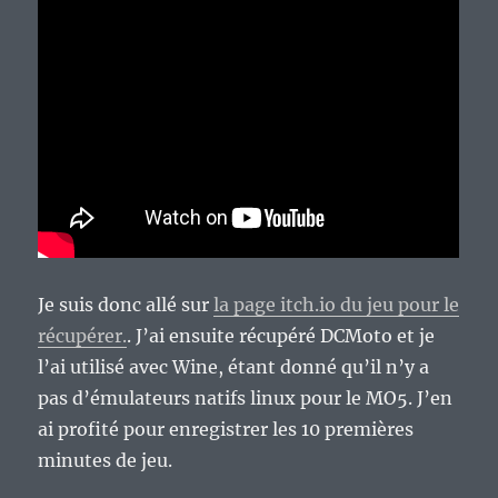
Je suis donc allé sur
la page itch.io du jeu pour le
récupérer.
. J’ai ensuite récupéré DCMoto et je
l’ai utilisé avec Wine, étant donné qu’il n’y a
pas d’émulateurs natifs linux pour le MO5. J’en
ai profité pour enregistrer les 10 premières
minutes de jeu.