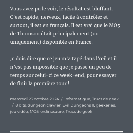
Vous avez pu le voir, le résultat est bluffant.
C’est rapide, nerveux, facile à contrôler et
surtout, il est en français. Il est vrai que le MO5
de Thomson était principalement (ou
uniquement) disponible en France.
Je dois dire que ce jeu m’a tapé dans l’œil et il
n’est pas impossible que je passe un peu de
temps sur celui-ci ce week-end, pour essayer
de finir la première tour !
Publié
Catégories
mercredi 23 octobre 2024
Informatique
,
Trucs de geek
le
Étiquettes
8 bits
,
dungeon crawler
,
Evil Dungeons II
,
geekeries
,
jeu vidéo
,
MO5
,
ordinosaure
,
Trucs de geek