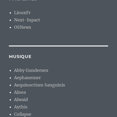
LinuxFr
Next-Inpact
OSNews
MUSIQUE
Abby Gundersen
Aephanemer
Aequinoctium Sanguinis
Alnea
Alwaid
Aythis
Collapse