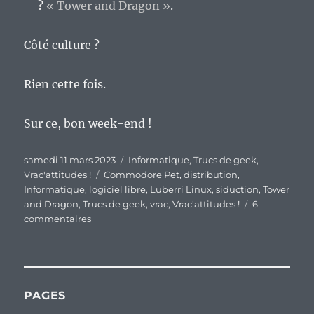
?
« Tower and Dragon »
.
Côté culture ?
Rien cette fois.
Sur ce, bon week-end !
Publié
Catégories
samedi 11 mars 2023
Informatique
,
Trucs de geek
,
le
Étiquettes
Vrac'attitudes !
Commodore Pet
,
distribution
,
Informatique
,
logiciel libre
,
Luberri Linux
,
siduction
,
Tower
and Dragon
,
Trucs de geek
,
vrac
,
Vrac'attitudes !
6
sur
commentaires
En
vrac’
de
fin
de
PAGES
semaine…