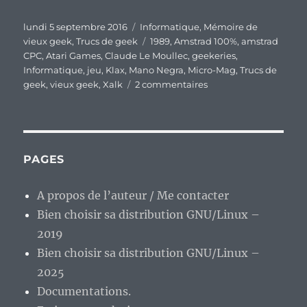
Publié
Catégories
lundi 5 septembre 2016
Informatique
,
Mémoire de
le
Étiquettes
vieux geek
,
Trucs de geek
1989
,
Amstrad 100%
,
amstrad
CPC
,
Atari Games
,
Claude Le Moullec
,
geekeries
,
Informatique
,
jeu
,
Klax
,
Mano Negra
,
Micro-Mag
,
Trucs de
sur
geek
,
vieux geek
,
Xalk
2 commentaires
Vieux
geek,
épisode
70
:
PAGES
Klax,
l’autre
A propos de l’auteur / Me contacter
casse-
Bien choisir sa distribution GNU/Linux –
tête
de
2019
mon
Bien choisir sa distribution GNU/Linux –
adolescence.
2025
Documentations.