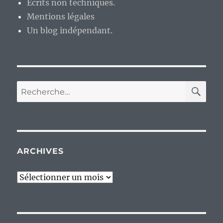
Ecrits non techniques.
Mentions légales
Un blog indépendant.
RE
Recherche
pour :
ARCHIVES
Archives