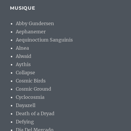
MUSIQUE
Abby Gundersen
Aephanemer
Aequinoctium Sanguinis
Alnea
Alwaid
Aythis
Collapse
Cosmic Birds
Cosmic Ground
Cyclocosmia
Dayazell
Death of a Dryad
Defying
Dia Del Mercado