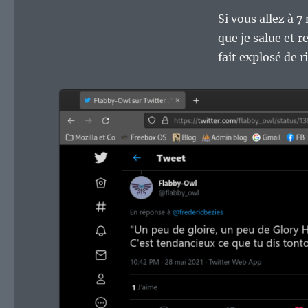
Si vous allez à 
que je salue et 
fait explosé de r