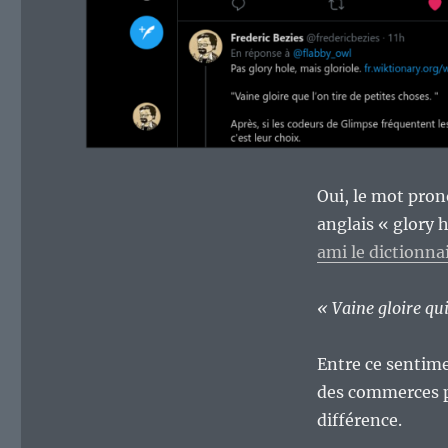
Oui, le mot prono
anglais « glory 
ami le dictionna
« Vaine gloire qui 
Entre ce sentim
des commerces p
différence.