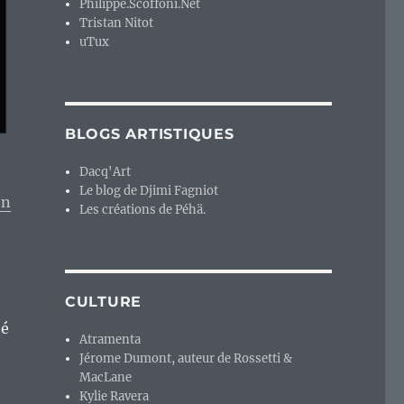
Philippe.Scoffoni.Net
Tristan Nitot
uTux
BLOGS ARTISTIQUES
Dacq'Art
Le blog de Djimi Fagniot
on
Les créations de Péhä.
CULTURE
té
Atramenta
Jérome Dumont, auteur de Rossetti &
MacLane
Kylie Ravera