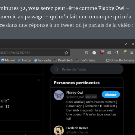
7 minutes 32, vous serez peut-être comme Flabby Owl –
remercie au passage – qui m’a fait une remarque qui m’a
ire
dans une réponse à un tweet où je parlais de la vidéo
: