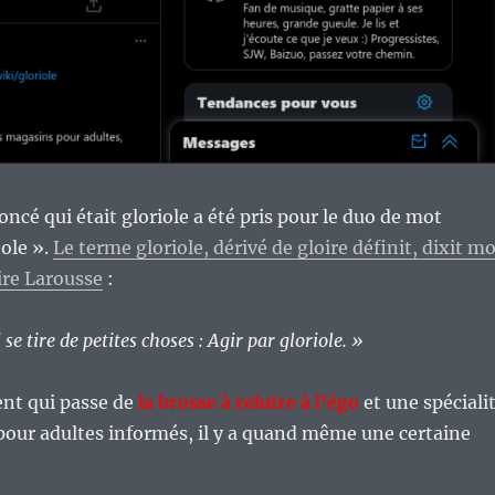
ncé qui était gloriole a été pris pour le duo de mot
hole ».
Le terme gloriole, dérivé de gloire définit, dixit m
ire Larousse
:
se tire de petites choses : Agir par gloriole. »
ent qui passe de
la brosse à reluire à l’égo
et une spéciali
our adultes informés, il y a quand même une certaine