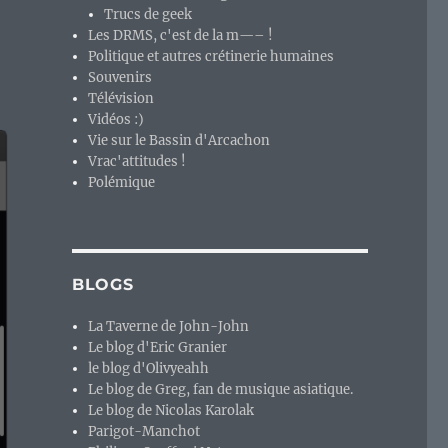
Trucs de geek
Les DRMS, c'est de la m—– !
Politique et autres crétinerie humaines
Souvenirs
Télévision
Vidéos :)
Vie sur le Bassin d'Arcachon
Vrac'attitudes !
Polémique
BLOGS
La Taverne de John-John
Le blog d'Eric Granier
le blog d'Olivyeahh
Le blog de Greg, fan de musique asiatique.
Le blog de Nicolas Karolak
Parigot-Manchot