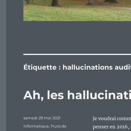
Étiquette :
hallucinations audi
Ah, les hallucinat
Publié
samedi 29 mai 2021
Je voudrai comme
le
Catégories
Informatique
,
Trucs de
penser en 2016, 