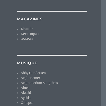
MAGAZINES
LinuxFr
Next-Inpact
OSNews
MUSIQUE
Abby Gundersen
Aephanemer
Aequinoctium Sanguinis
Alnea
Alwaid
Aythis
Collapse