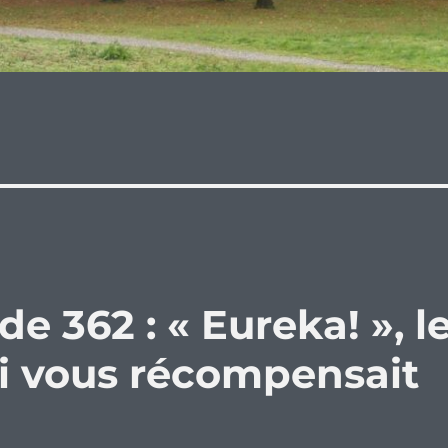
e 362 : « Eureka! », l
ui vous récompensait