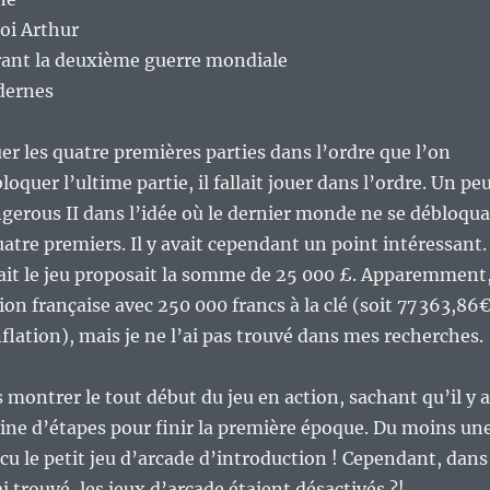
oi Arthur
ant la deuxième guerre mondiale
dernes
uer les quatre premières parties dans l’ordre que l’on
loquer l’ultime partie, il fallait jouer dans l’ordre. Un pe
erous II dans l’idée où le dernier monde ne se débloqua
uatre premiers. Il y avait cependant un point intéressant.
ait le jeu proposait la somme de 25 000 £. Apparemment
sion française avec 250 000 francs à la clé (soit 77 363,86
flation), mais je ne l’ai pas trouvé dans mes recherches.
s montrer le tout début du jeu en action, sachant qu’il y a
ine d’étapes pour finir la première époque. Du moins un
ncu le petit jeu d’arcade d’introduction ! Cependant, dans
ai trouvé, les jeux d’arcade étaient désactivés ?!