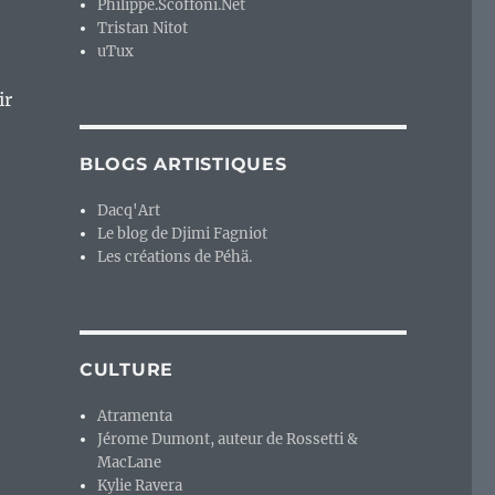
Philippe.Scoffoni.Net
Tristan Nitot
uTux
ir
BLOGS ARTISTIQUES
Dacq'Art
Le blog de Djimi Fagniot
Les créations de Péhä.
CULTURE
Atramenta
Jérome Dumont, auteur de Rossetti &
MacLane
Kylie Ravera