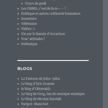
Trucs de geek
Les DRMS, c'est de la m—– !
Politique et autres crétinerie humaines
Souvenirs
Télévision
Vidéos :)
Vie sur le Bassin d'Arcachon
Vrac'attitudes !
Polémique
BLOGS
La Taverne de John-John
Le blog d'Eric Granier
le blog d'Olivyeahh
Le blog de Greg, fan de musique asiatique.
Le blog de Nicolas Karolak
Parigot-Manchot