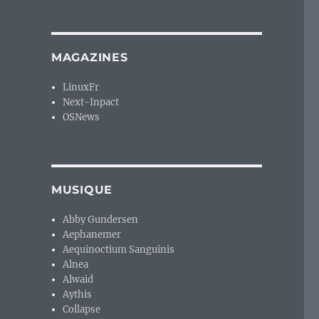
MAGAZINES
LinuxFr
Next-Inpact
OSNews
MUSIQUE
Abby Gundersen
Aephanemer
Aequinoctium Sanguinis
Alnea
Alwaid
Aythis
Collapse