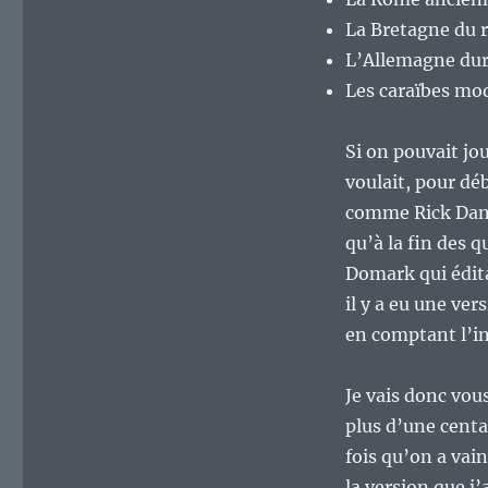
La Bretagne du r
L’Allemagne dur
Les caraïbes mo
Si on pouvait jo
voulait, pour déb
comme Rick Dang
qu’à la fin des q
Domark qui édit
il y a eu une ver
en comptant l’in
Je vais donc vou
plus d’une centa
fois qu’on a vai
la version que j’