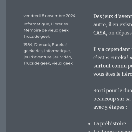
Publié
vendredi 8 novembre 2024
Des jeux d’avent
le
Catégories
Informatique
,
Libreries
,
autre, il en exis
Mémoire de vieux geek
,
CASA,
on dépass
Trucs de geek
Étiquettes
1984
,
Domark
,
Eureka!
,
Il y a cependant 
geekeries
,
Informatique
,
jeu d'aventure
,
jeu vidéo
,
c’est « Eureka! »
Trucs de geek
,
vieux geek
surtout connu po
vous êtes le héro
Sorti pour le du
beaucoup sur sa 
avec 5 étapes :
La préhistoire
La Rome ancien