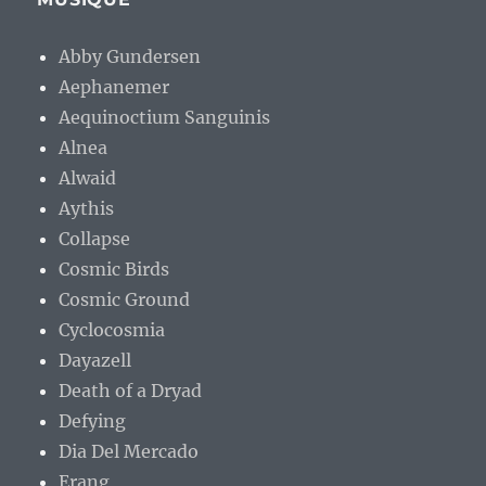
Abby Gundersen
Aephanemer
Aequinoctium Sanguinis
Alnea
Alwaid
Aythis
Collapse
Cosmic Birds
Cosmic Ground
Cyclocosmia
Dayazell
Death of a Dryad
Defying
Dia Del Mercado
Erang