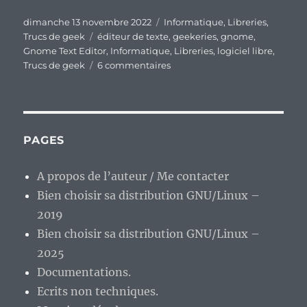
Publié
Catégories
dimanche 13 novembre 2022
Informatique
,
Libreries
,
le
Étiquettes
Trucs de geek
éditeur de texte
,
geekeries
,
gnome
,
Gnome Text Editor
,
Informatique
,
Libreries
,
logiciel libre
,
sur
Trucs de geek
6 commentaires
Gnome
Text
Editor,
un
Gedit
PAGES
simplifié
et
A propos de l’auteur / Me contacter
allégé
Bien choisir sa distribution GNU/Linux –
?
2019
Bien choisir sa distribution GNU/Linux –
2025
Documentations.
Ecrits non techniques.