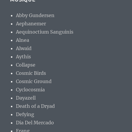
Abby Gundersen
Aephanemer
Aequinoctium Sanguinis
Alnea
Alwaid
Aythis
Collapse
Cosmic Birds
Cosmic Ground
Cyclocosmia
Dayazell
Death of a Dryad
Defying
Dia Del Mercado
Erang