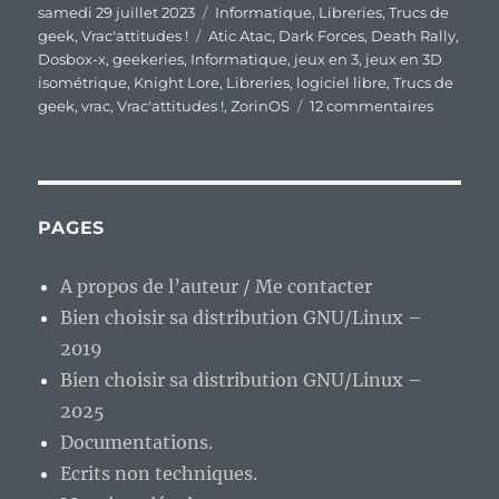
Publié
Catégories
samedi 29 juillet 2023
Informatique
,
Libreries
,
Trucs de
le
Étiquettes
geek
,
Vrac'attitudes !
Atic Atac
,
Dark Forces
,
Death Rally
,
Dosbox-x
,
geekeries
,
Informatique
,
jeux en 3
,
jeux en 3D
isométrique
,
Knight Lore
,
Libreries
,
logiciel libre
,
Trucs de
sur
geek
,
vrac
,
Vrac'attitudes !
,
ZorinOS
12 commentaires
En
vrac’
de
fin
de
PAGES
semaine
A propos de l’auteur / Me contacter
Bien choisir sa distribution GNU/Linux –
2019
Bien choisir sa distribution GNU/Linux –
2025
Documentations.
Ecrits non techniques.