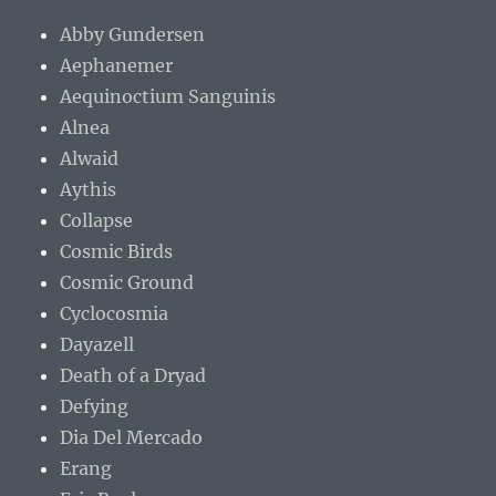
Abby Gundersen
Aephanemer
Aequinoctium Sanguinis
Alnea
Alwaid
Aythis
Collapse
Cosmic Birds
Cosmic Ground
Cyclocosmia
Dayazell
Death of a Dryad
Defying
Dia Del Mercado
Erang