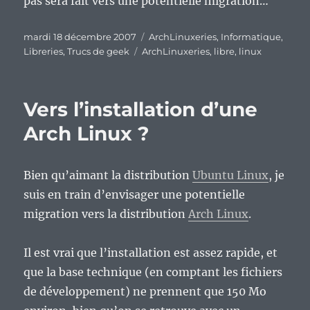
pas sera fait vers une potentielle migration…
Publié
Catégories
mardi 18 décembre 2007
ArchLinuxeries
,
Informatique
,
le
Étiquettes
Libreries
,
Trucs de geek
ArchLinuxeries
,
libre
,
linux
Vers l’installation d’une
Arch Linux ?
Bien qu’aimant la distribution
Ubuntu Linux
, je
suis en train d’envisager une potentielle
migration vers la distribution
Arch Linux
.
Il est vrai que l’installation est assez rapide, et
que la base technique (en comptant les fichiers
de développement) ne prennent que 150 Mo