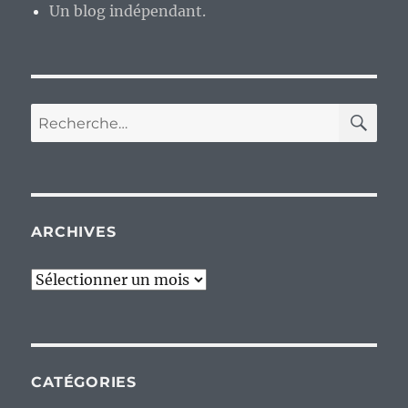
Un blog indépendant.
RE
Recherche
pour :
ARCHIVES
Archives
CATÉGORIES