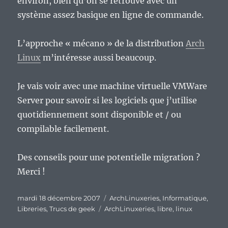
environ, bien qu’on se retrouve avec un
système assez basique en ligne de commande.
L’approche « mécano » de la distribution
Arch
Linux
m’intéresse aussi beaucoup.
Je vais voir avec une machine virtuelle VMWare
Server pour savoir si les logiciels que j’utilise
quotidiennement sont disponible et / ou
compilable facilement.
Des conseils pour une potentielle migration ?
Merci !
Publié
Catégories
mardi 18 décembre 2007
ArchLinuxeries
,
Informatique
,
le
Étiquettes
Libreries
,
Trucs de geek
ArchLinuxeries
,
libre
,
linux