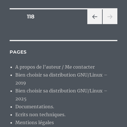
Pagination
PAGE
118
PAG
des
E
PRÉ
publications
CÉD
ENT
PAGES
E
A propos de l’auteur / Me contacter
Bien choisir sa distribution GNU/Linux –
2019
Bien choisir sa distribution GNU/Linux –
2025
Documentations.
Ecrits non techniques.
Mentions légales