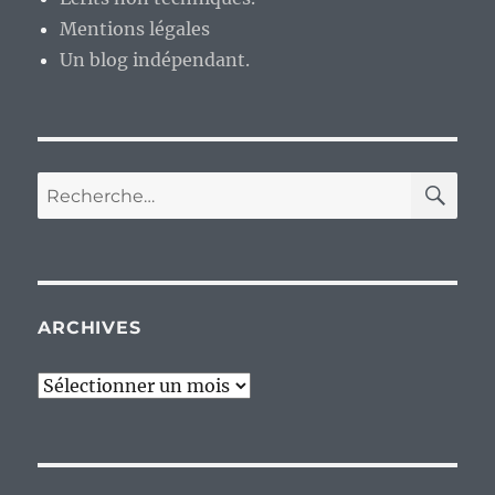
Mentions légales
Un blog indépendant.
RE
Recherche
pour :
ARCHIVES
Archives