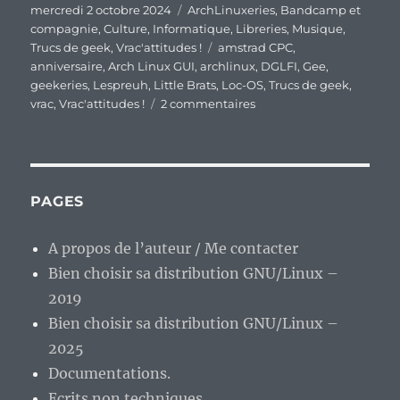
Publié
Catégories
mercredi 2 octobre 2024
ArchLinuxeries
,
Bandcamp et
le
compagnie
,
Culture
,
Informatique
,
Libreries
,
Musique
,
Étiquettes
Trucs de geek
,
Vrac'attitudes !
amstrad CPC
,
anniversaire
,
Arch Linux GUI
,
archlinux
,
DGLFI
,
Gee
,
geekeries
,
Lespreuh
,
Little Brats
,
Loc-OS
,
Trucs de geek
,
sur
vrac
,
Vrac'attitudes !
2 commentaires
En
vrac’
de
milieu
de
PAGES
semaine…
A propos de l’auteur / Me contacter
Bien choisir sa distribution GNU/Linux –
2019
Bien choisir sa distribution GNU/Linux –
2025
Documentations.
Ecrits non techniques.