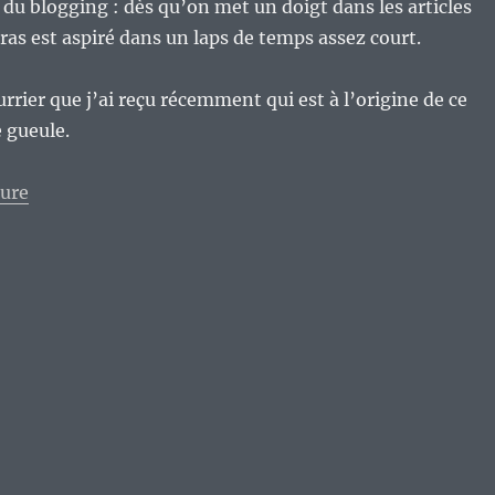
du blogging : dès qu’on met un doigt dans les articles
bras est aspiré dans un laps de temps assez court.
rrier que j’ai reçu récemment qui est à l’origine de ce
 gueule.
de « La blogosphère, outil de promotion à vil prix ou 
ture