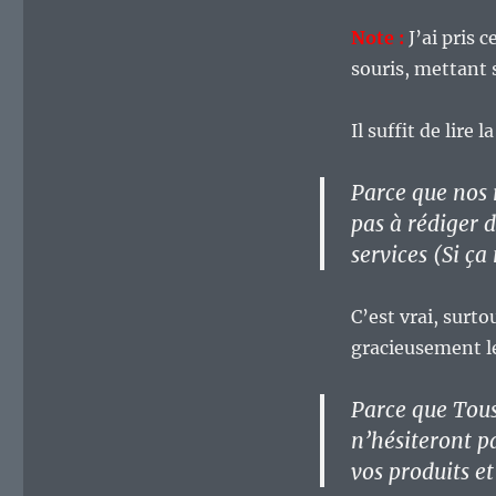
?
Note :
J’ai pris 
souris, mettant s
Il suffit de lire
Parce que nos 
pas à rédiger d
services (Si ça
C’est vrai, surto
gracieusement le
Parce que Tou
n’hésiteront p
vos produits et