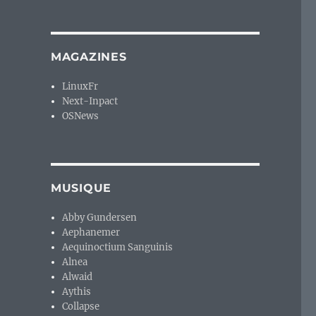
MAGAZINES
LinuxFr
Next-Inpact
OSNews
MUSIQUE
Abby Gundersen
Aephanemer
Aequinoctium Sanguinis
Alnea
Alwaid
Aythis
Collapse