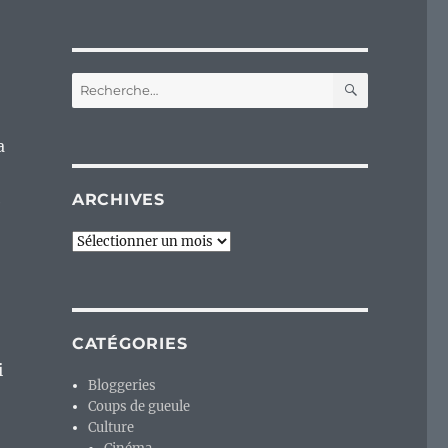
RECHERC
Recherche
pour :
a
ARCHIVES
e
Archives
CATÉGORIES
i
Bloggeries
Coups de gueule
Culture