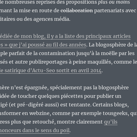
à de nombreuses reprises des propositions
plus ou moins
nant la mise en route de
collaboration
partenariats avec
citaires ou des agences média.
iée de mon blog, il y a la liste des principaux articles
s » que j’ai poussé au fil des années
. La blogosphère de l
le parfait de la contamination jusqu’à la moëlle par les
isés et autre publireportages à peine maquillés, comme l
le satirique d’Actu-Seo sortit en avril 2014
.
ère n’est épargnée, spécialement pas la blogosphère
idée de toucher quelques piécettes pour publier un
gé (et pré-digéré aussi) est tentante. Certains blogs,
ansformer en webzine, comme par exemple tousgeeks, qu
Press plus que retouché, montre clairement
qu’ils
nonceurs dans le sens du poil
.