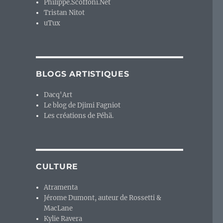
Philippe.Scoffoni.Net
Tristan Nitot
uTux
BLOGS ARTISTIQUES
outil d’information ? »
Dacq'Art
Le blog de Djimi Fagniot
Les créations de Péhä.
CULTURE
Atramenta
Jérome Dumont, auteur de Rossetti &
MacLane
Kylie Ravera