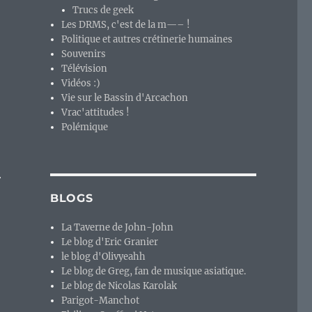
Trucs de geek
Les DRMS, c'est de la m—– !
Politique et autres crétinerie humaines
Souvenirs
Télévision
Vidéos :)
Vie sur le Bassin d'Arcachon
Vrac'attitudes !
Polémique
r
BLOGS
La Taverne de John-John
Le blog d'Eric Granier
le blog d'Olivyeahh
Le blog de Greg, fan de musique asiatique.
Le blog de Nicolas Karolak
Parigot-Manchot