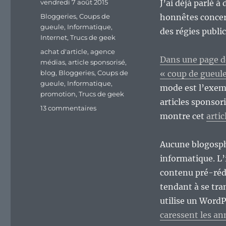
Publié
vendredi 7 août 2015
J’ai déjà parlé 
le
Catégories
Bloggeries
,
Coups de
honnêtes concer
gueule
,
Informatique
,
des régies publi
Internet
,
Trucs de geek
Étiquettes
achat d'article
,
agence
Dans une page déd
médias
,
article sponsorisé
,
blog
,
Bloggeries
,
Coups de
« coup de gueule
gueule
,
Informatique
,
mode est l’exemp
promotion
,
Trucs de geek
articles sponsor
sur
13 commentaires
montre cet
artic
La
blogosphère,
outil
Aucune blogosph
de
informatique. L’
promotion
à
contenu pré-rédi
vil
tendant à se tr
prix
utilise un Word
ou
outil
caressent les an
d’information