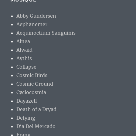
Abby Gundersen
Aephanemer
Aequinoctium Sanguinis
Alnea
Alwaid
Aythis
Collapse
Cosmic Birds
Cosmic Ground
Cyclocosmia
Dayazell
Death of a Dryad
Defying
Dia Del Mercado
Erang