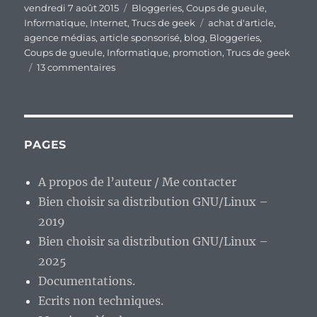
Publié
Catégories
vendredi 7 août 2015
Bloggeries
,
Coups de gueule
,
le
Étiquettes
Informatique
,
Internet
,
Trucs de geek
achat d'article
,
agence médias
,
article sponsorisé
,
blog
,
Bloggeries
,
Coups de gueule
,
Informatique
,
promotion
,
Trucs de geek
sur
13 commentaires
La
blogosphère,
outil
de
promotion
PAGES
à
vil
A propos de l’auteur / Me contacter
prix
Bien choisir sa distribution GNU/Linux –
ou
outil
2019
d’information
Bien choisir sa distribution GNU/Linux –
?
2025
Documentations.
Ecrits non techniques.