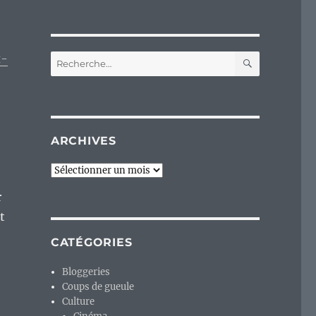
RECHERC
x-
Recherche
pour :
ARCHIVES
Archives
r
t
CATÉGORIES
Bloggeries
Coups de gueule
Culture