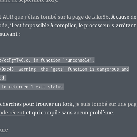
nt AUR que j’étais tombé sur la page de fake86
. À cause de
code, il est impossible à compiler, le processeur s’arrêtant
suivant :
p/ccPgMTA6.o: in function `runconsole':
+0xc4): warning: the `gets' function is dangerous and
ed.
 ld returned 1 exit status
echerches pour trouver un fork,
je suis tombé sur une pag
ode récent
et qui compile sans aucun problème.
de « Fake86, l’émulateur de processeurs 8088/8086 
ture