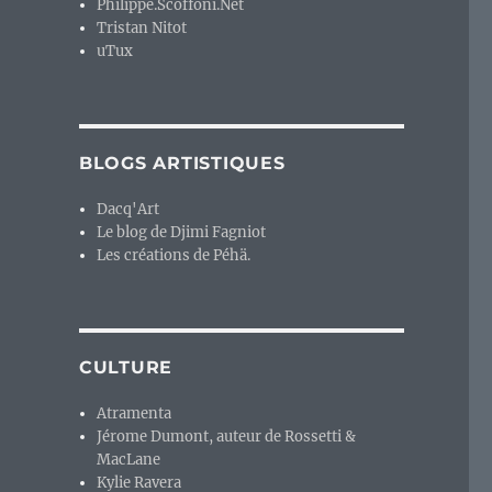
Philippe.Scoffoni.Net
Tristan Nitot
uTux
BLOGS ARTISTIQUES
Dacq'Art
Le blog de Djimi Fagniot
Les créations de Péhä.
CULTURE
Atramenta
Jérome Dumont, auteur de Rossetti &
MacLane
Kylie Ravera