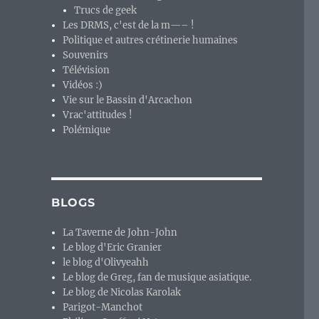
Trucs de geek
Les DRMS, c'est de la m—– !
Politique et autres crétinerie humaines
Souvenirs
Télévision
Vidéos :)
Vie sur le Bassin d'Arcachon
Vrac'attitudes !
Polémique
BLOGS
La Taverne de John-John
Le blog d'Eric Granier
le blog d'Olivyeahh
Le blog de Greg, fan de musique asiatique.
Le blog de Nicolas Karolak
Parigot-Manchot