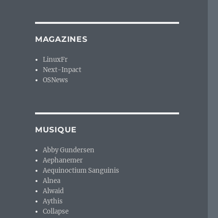
MAGAZINES
LinuxFr
Next-Inpact
OSNews
MUSIQUE
Abby Gundersen
Aephanemer
Aequinoctium Sanguinis
Alnea
Alwaid
Aythis
Collapse