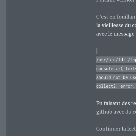
Et
c’est
bien
C’est en fouilla
dommage.
la vieillesse du 
avec le message 
/usr/bin/ld: /tm
console.c:(.text
should not be us
collect2: error:
En faisant des r
github avec du c
Continuer la lec