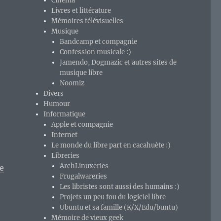
Cinéma
Livres et littérature
Mémoires télévisuelles
Musique
Bandcamp et compagnie
Confession musicale :)
Jamendo, Dogmazic et autres sites de
musique libre
Noomiz
Divers
Humour
Informatique
Apple et compagnie
Internet
Le monde du libre part en cacahuète :)
Libreries
ArchLinuxeries
e
Frugalwareries
Les libristes sont aussi des humains :)
Projets un peu fou du logiciel libre
Ubuntu et sa famille (K/X/Edu/buntu)
tombé dans l’oubli… Et c’est bien dommage. »
Mémoire de vieux geek