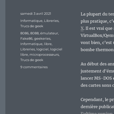
Publié
samedi 3 avril 2021
La plupart du te
le
Catégories
Informatique
,
Libreries
,
plus pratique, 
Trucs de geek
X
. Il est vrai que
Étiquettes
8086
,
8088
,
émulateur
,
VirtualBox/Qemu
Fake86
,
geekeries
,
vont bien, c’es
Informatique
,
libre
,
Libreries
,
logiciel
,
logiciel
bombe thermonu
libre
,
microprocesseurs
,
Trucs de geek
Au début des an
sur
9 commentaires
justement d’ému
Fake86,
l’émulateur
lancer MS-DOS et
de
des cartes sons 
processeurs
8088/8086
tombé
Cependant, le pro
dans
dernière publica
l’oubli…
l’ultime version